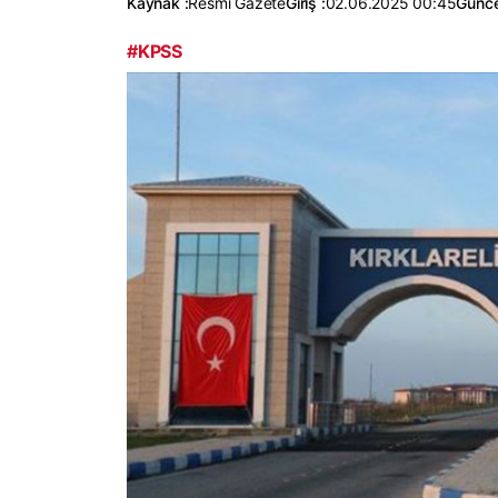
Kaynak :
Resmi Gazete
Giriş :
02.06.2025 00:45
Günce
#KPSS