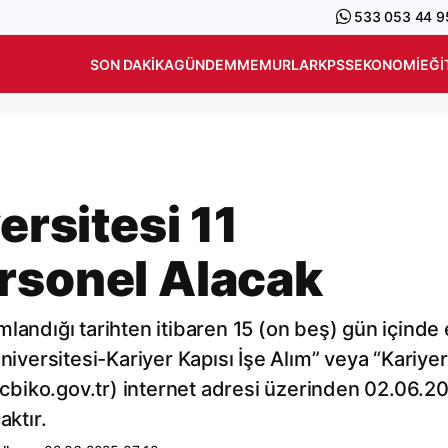
533 053 44 9
SON DAKIKA
GÜNDEM
MEMURLAR
KPSS
EKONOMI
EĞI
ersitesi 11
rsonel Alacak
landığı tarihten itibaren 15 (on beş) gün içinde 
niversitesi-Kariyer Kapısı İşe Alım” veya “Kariyer
i.cbiko.gov.tr) internet adresi üzerinden 02.06.2
aktır.