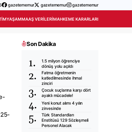
5
gazetememur
gazetememur
gazetememur
TIM
YAŞAM
MAAŞ VERILERI
MAHKEME KARARLARI
Son Dakika
1.5 milyon öğrenciye
dönüş yolu açıldı
Fatma öğretmenin
katledilmesinde ihmal
zinciri
Çocuk suçlarına karşı dört
ayaklı mücadele!
e-
Yeni konut alımı 4 yılın
zirvesinde
025-
Türk Standardları
Enstitüsü 129 Sözleşmeli
Personel Alacak