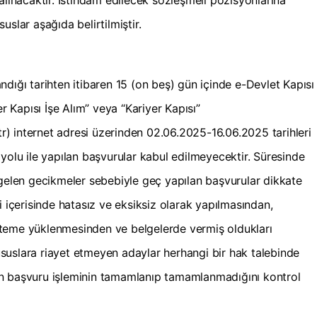
alınacaktır. İstihdam edilecek sözleşmeli pozisyonlarına
suslar aşağıda belirtilmiştir.
dığı tarihten itibaren 15 (on beş) gün içinde e-Devlet Kapısı
er Kapısı İşe Alım” veya “Kariyer Kapısı”
.tr) internet adresi üzerinden 02.06.2025-16.06.2025 tarihleri
yolu ile yapılan başvurular kabul edilmeyecektir. Süresinde
len gecikmeler sebebiyle geç yapılan başvurular dikkate
i içerisinde hatasız ve eksiksiz olarak yapılmasından,
sisteme yüklenmesinden ve belgelerde vermiş oldukları
suslara riayet etmeyen adaylar herhangi bir hak talebinde
n başvuru işleminin tamamlanıp tamamlanmadığını kontrol