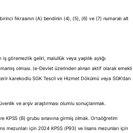
rinci fıkrasının (A) bendinin (4), (5), (6) ve (7) numaralı alt
iş göremezlik geliri, malullük veya yaşlılık aylığı
mış olması. (e-Devlet üzerinden alınan aktif olarak emekli
sterir karekodlu SGK Tescil ve Hizmet Dökümü veya SGK’dan
üvenlik ve arşiv araştırması olumlu sonuçlanmak.
re KPSS (B) grubu sınavına girmiş olmak. Ortaöğretim
ns mezunları için 2024 KPSS (P93) ve lisans mezunları için