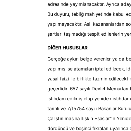
adresinde yayımlanacaktır. Ayrıca adayl
Bu duyuru, tebliğ mahiyetinde kabul edil
yapılmayacaktır. Asil kazananlardan s
şartları taşımadığı tespit edilenlerin y
DİĞER HUSUSLAR
Gerçeğe aykırı belge verenler ya da be
yapılmış ise atamaları iptal edilecek, 
yasal faizi ile birlikte tazmin edilece
geçerlidir. 657 sayılı Devlet Memurlar
istihdam edilmiş olup yeniden istihda
tarihli ve 7/15754 sayılı Bakanlar Kurul
Çalıştırılmasına İlişkin Esaslar”ın Yeni
dördüncü ve beşinci fıkraları uyarınca d