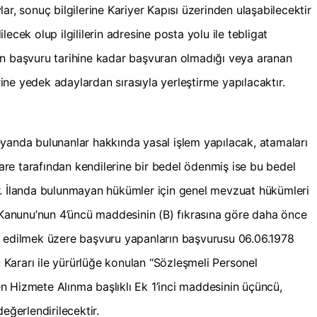
ar, sonuç bilgilerine Kariyer Kapısı üzerinden ulaşabilecektir
ecek olup ilgililerin adresine posta yolu ile tebligat
on başvuru tarihine kadar başvuran olmadığı veya aranan
erine yedek adaylardan sırasıyla yerleştirme yapılacaktır.
yanda bulunanlar hakkında yasal işlem yapılacak, atamaları
idare tarafından kendilerine bir bedel ödenmiş ise bu bedel
ktir. İlanda bulunmayan hükümler için genel mevzuat hükümleri
ı Kanunu’nun 4’üncü maddesinin (B) fıkrasına göre daha önce
m edilmek üzere başvuru yapanların başvurusu 06.06.1978
u Kararı ile yürürlüğe konulan “Sözleşmeli Personel
den Hizmete Alınma başlıklı Ek 1’inci maddesinin üçüncü,
eğerlendirilecektir.