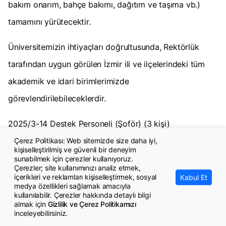
bakım onarım, bahçe bakımı, dağıtım ve taşıma vb.)
tamamını yürütecektir.
Üniversitemizin ihtiyaçları doğrultusunda, Rektörlük
tarafından uygun görülen İzmir ili ve ilçelerindeki tüm
akademik ve idari birimlerimizde
görevlendirilebileceklerdir.
2025/3-14 Destek Personeli (Şoför) (3 kişi)
Çerez Politikası: Web sitemizde size daha iyi,
ÖZEL ŞARTLAR
kişiselleştirilmiş ve güvenli bir deneyim
sunabilmek için çerezler kullanıyoruz.
Önlisans mezunu olmak,
Çerezler; site kullanımınızı analiz etmek,
içerikleri ve reklamları kişiselleştirmek, sosyal
Kabul Et
medya özellikleri sağlamak amacıyla
2024 Yılı KPSS (P93) puan türünden en az 50 (elli) puan
kullanılabilir. Çerezler hakkında detaylı bilgi
almak için
Gizlilik ve Çerez Politikamızı
almış olmak,
inceleyebilirsiniz.