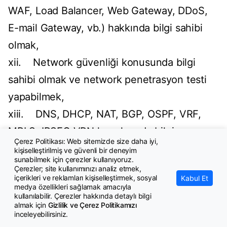
WAF, Load Balancer, Web Gateway, DDoS,
E-mail Gateway, vb.) hakkında bilgi sahibi
olmak,
xii. Network güvenliği konusunda bilgi
sahibi olmak ve network penetrasyon testi
yapabilmek,
xiii. DNS, DHCP, NAT, BGP, OSPF, VRF,
MPLS, IPSEC VPN konularında bilgi ve
Çerez Politikası: Web sitemizde size daha iyi,
tecrübe sahibi olmak
kişiselleştirilmiş ve güvenli bir deneyim
sunabilmek için çerezler kullanıyoruz.
xiv. Unix ve Linux işletim sistemleri
Çerezler; site kullanımınızı analiz etmek,
içerikleri ve reklamları kişiselleştirmek, sosyal
Kabul Et
konusunda bilgi sahibi olmak,
medya özellikleri sağlamak amacıyla
kullanılabilir. Çerezler hakkında detaylı bilgi
xv. Veri Merkezi Network alt yapısı
almak için
Gizlilik ve Çerez Politikamızı
inceleyebilirsiniz.
hakkında ve veri merkezi taşınması ve