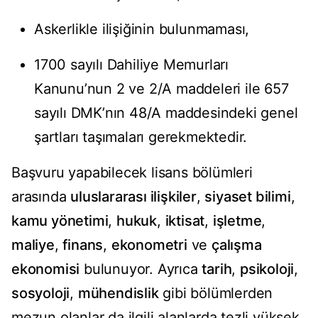
Askerlikle ilişiğinin bulunmaması,
1700 sayılı Dahiliye Memurları
Kanunu’nun 2 ve 2/A maddeleri ile 657
sayılı DMK’nın 48/A maddesindeki genel
şartları taşımaları gerekmektedir.
Başvuru yapabilecek lisans bölümleri
arasında
uluslararası ilişkiler
,
siyaset bilimi
,
kamu yönetimi
,
hukuk
,
iktisat
,
işletme
,
maliye
,
finans
,
ekonometri
ve
çalışma
ekonomisi
bulunuyor. Ayrıca
tarih
,
psikoloji
,
sosyoloji
,
mühendislik
gibi bölümlerden
mezun olanlar da ilgili alanlarda tezli yüksek