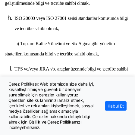
geliştirilmesinde bilgi ve tecrübe sahibi olmak,
ISO 20000 veya ISO 27001 serisi standartlar konusunda bilgi
ve tecrübe sahibi olmak,
ı) Toplam Kalite Yönetimi ve Six Sigma gibi yönetim
stratejileri konusunda bilgi ve tecrübe sahibi olmak,
TFS ve/veya JIRA vb. araçlar üzerinde bilgi ve tecrübe sahibi
olmak,
Çerez Politikası: Web sitemizde size daha iyi,
kişiselleştirilmiş ve güvenli bir deneyim
EPC, UML ve BPMN konularında bilgi ve tecrübe sahibi
sunabilmek için çerezler kullanıyoruz.
Çerezler; site kullanımınızı analiz etmek,
olmak,
içerikleri ve reklamları kişiselleştirmek, sosyal
Kabul Et
medya özellikleri sağlamak amacıyla
Temel SQL bilgisine sahip olmak,
kullanılabilir. Çerezler hakkında detaylı bilgi
almak için
Gizlilik ve Çerez Politikamızı
inceleyebilirsiniz.
Nesne tabanlı analiz ve tasarım hakkında tecrübe sahibi olmak,