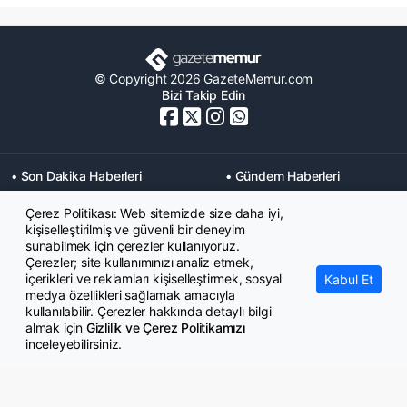
© Copyright 2026 GazeteMemur.com
Bizi Takip Edin
• Son Dakika Haberleri
• Gündem Haberleri
• Memurlar Haberleri
• KPSS Haberleri
Çerez Politikası: Web sitemizde size daha iyi,
• Ekonomi Haberleri
• Eğitim Haberleri
kişiselleştirilmiş ve güvenli bir deneyim
• Yaşam Haberleri
• Maaş Verileri Haberleri
sunabilmek için çerezler kullanıyoruz.
• Mahkeme Kararları
Çerezler; site kullanımınızı analiz etmek,
Haberleri
içerikleri ve reklamları kişiselleştirmek, sosyal
Kabul Et
medya özellikleri sağlamak amacıyla
kullanılabilir. Çerezler hakkında detaylı bilgi
almak için
Gizlilik ve Çerez Politikamızı
inceleyebilirsiniz.