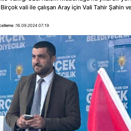
irçok vali ile çalışan Aray için Vali Tahir Şahin 
elleme :
16.09.2024 07:19