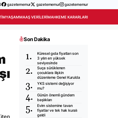
5
gazetememur
gazetememur
gazetememur
TIM
YAŞAM
MAAŞ VERILERI
MAHKEME KARARLARI
Son Dakika
Küresel gıda fiyatları son
m
3 yılın en yüksek
seviyesinde
şı
Suça sürüklenen
çocuklara ilişkin
düzenleme Genel Kurulda
YKS sistemi değişiyor
mu?
Günün önemli gündem
başlıkları
Evim sistemine tavan
fiyatlar ve tek hak kuralı
geldi
rüten