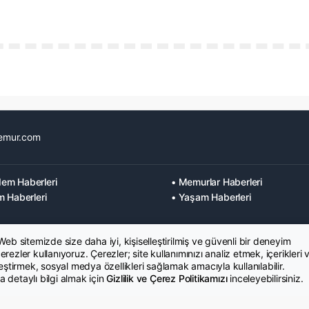
emur.com
em Haberleri
• Memurlar Haberleri
m Haberleri
• Yaşam Haberleri
 Web sitemizde size daha iyi, kişiselleştirilmiş ve güvenli bir deneyim
rezler kullanıyoruz. Çerezler; site kullanımınızı analiz etmek, içerikleri 
leştirmek, sosyal medya özellikleri sağlamak amacıyla kullanılabilir.
 detaylı bilgi almak için
Gizlilik ve Çerez Politikamızı
inceleyebilirsiniz.