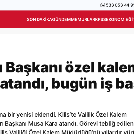
533 053 44 9
SON DAKIKA
GÜNDEM
MEMURLAR
KPSS
EKONOMI
EĞI
ı Başkanı özel kale
tandı, bugün iş ba
a bir yenisi eklendi. Kilis’te Valilik Özel Kalem
rı Başkanı Musa Kara atandı. Görevi tebliğ edilen
lis Valiliği Özel Kalem Müdürlüğü’nü yıllardır yü