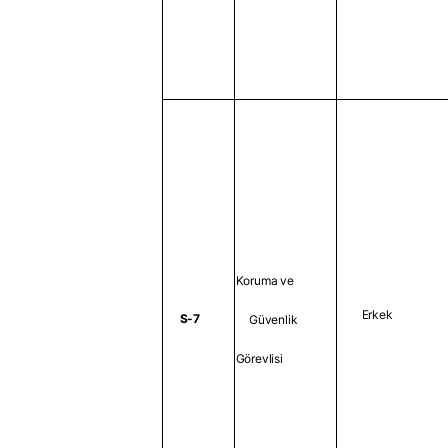
Koruma ve
Erkek
S-7
Güvenlik
Görevlisi