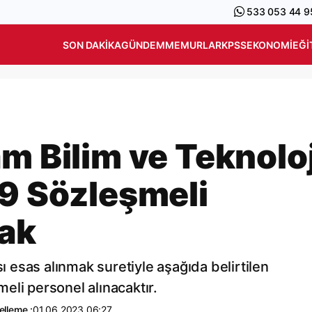
533 053 44 9
SON DAKIKA
GÜNDEM
MEMURLAR
KPSS
EKONOMI
EĞI
m Bilim ve Teknoloj
39 Sözleşmeli
cak
esas alınmak suretiyle aşağıda belirtilen
eli personel alınacaktır.
lleme :
01.06.2023 06:27