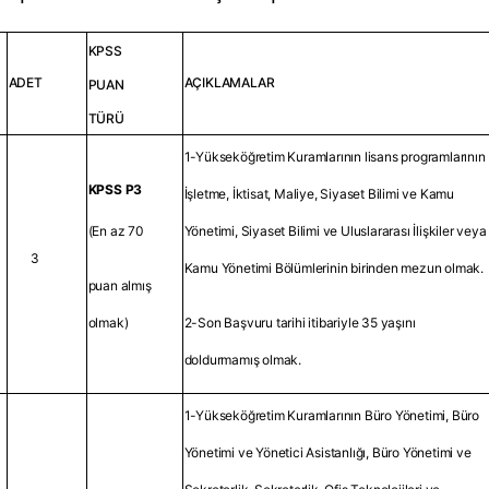
KPSS
ADET
AÇIKLAMALAR
PUAN
TÜRÜ
1-Yükseköğretim Kuramlarının lisans programlarının
KPSS P3
İşletme, İktisat, Maliye, Siyaset Bilimi ve Kamu
(En az 70
Yönetimi, Siyaset Bilimi ve Uluslararası İlişkiler veya
3
Kamu Yönetimi Bölümlerinin birinden mezun olmak.
puan almış
olmak)
2-Son Başvuru tarihi itibariyle 35 yaşını
doldurmamış olmak.
1-Yükseköğretim Kuramlarının Büro Yönetimi, Büro
Yönetimi ve Yönetici Asistanlığı, Büro Yönetimi ve