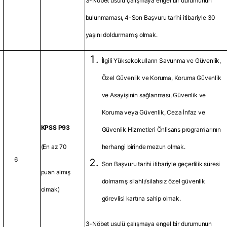
3-Nöbet usulü çalışmaya engel bir durumunun
bulunmaması, 4-Son Başvuru tarihi itibariyle 30
yaşını doldurmamış olmak.
İlgili Yüksekokulların Savunma ve Güvenlik,
Özel Güvenlik ve Koruma, Koruma Güvenlik
ve Asayişinin sağlanması, Güvenlik ve
Koruma veya Güvenlik, Ceza İnfaz ve
KPSS P93
Güvenlik Hizmetleri Önlisans programlarının
(En az 70
herhangi birinde mezun olmak.
6
Son Başvuru tarihi itibariyle geçerlilik süresi
puan almış
dolmamış silahlı/silahsız özel güvenlik
olmak)
görevlisi kartına sahip olmak.
3-Nöbet usulü çalışmaya engel bir durumunun