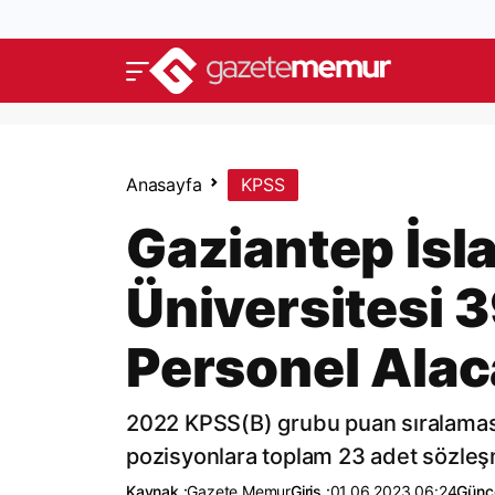
Anasayfa
KPSS
Gaziantep İsla
Üniversitesi 
Personel Ala
2022 KPSS(B) grubu puan sıralaması 
pozisyonlara toplam 23 adet sözleşm
Kaynak :
Gazete Memur
Giriş :
01.06.2023 06:24
Günce