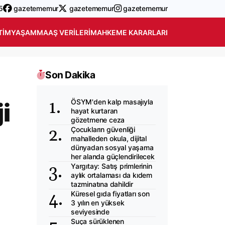
5
gazetememur
gazetememur
gazetememur
TIM
YAŞAM
MAAŞ VERILERI
MAHKEME KARARLARI
Son Dakika
ÖSYM'den kalp masajıyla
i
hayat kurtaran
gözetmene ceza
Çocukların güvenliği
mahalleden okula, dijital
dünyadan sosyal yaşama
her alanda güçlendirilecek
Yargıtay: Satış primlerinin
aylık ortalaması da kıdem
tazminatına dahildir
Küresel gıda fiyatları son
3 yılın en yüksek
seviyesinde
Suça sürüklenen