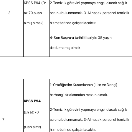
KPSS P94 (En
2-Temizlik görevini yapmaya engel olacak sağlık
3
az 70 puan
sorunu bulunmamak. 3-Alınacak personel temizlik
almış olmak)
hizmetlerinde çalıştırılacaktır.
4-Son Başvuru tarihi itibariyle 35 yaşını
doldurmamış olmak.
1-Ortaöğretim Kuramlarının (Lise ve Dengi)
herhangi bir alanından mezun olmak.
KPSS P94
2-Temizlik görevini yapmaya engel olacak sağlık
(En az 70
7
sorunu bulunmamak. 3-Alınacak personel temizlik
puan almış
hizmetlerinde çalıştırılacaktır.