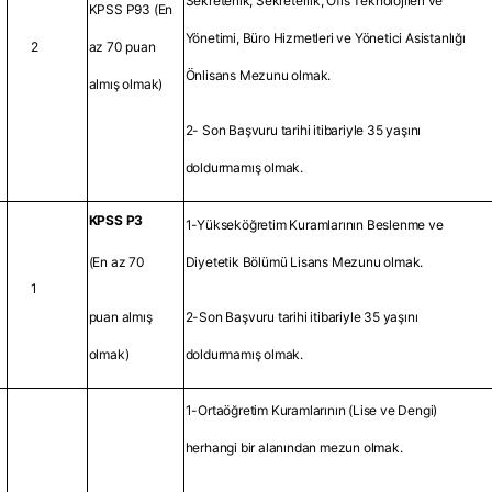
Sekreterlik, Sekreterlik, Ofis Teknolojileri ve
KPSS P93 (En
Yönetimi, Büro Hizmetleri ve Yönetici Asistanlığı
2
az 70 puan
Önlisans Mezunu olmak.
almış olmak)
2- Son Başvuru tarihi itibariyle 35 yaşını
doldurmamış olmak.
KPSS P3
1-Yükseköğretim Kuramlarının Beslenme ve
(En az 70
Diyetetik Bölümü Lisans Mezunu olmak.
1
puan almış
2-Son Başvuru tarihi itibariyle 35 yaşını
olmak)
doldurmamış olmak.
1-Ortaöğretim Kuramlarının (Lise ve Dengi)
herhangi bir alanından mezun olmak.