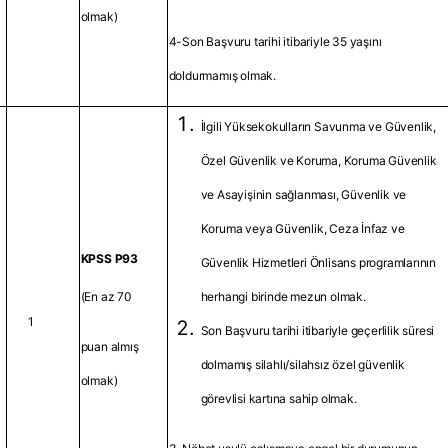
olmak)
4-Son Başvuru tarihi itibariyle 35 yaşını
doldurmamış olmak.
İlgili Yüksekokulların Savunma ve Güvenlik,
Özel Güvenlik ve Koruma, Koruma Güvenlik
ve Asayişinin sağlanması, Güvenlik ve
Koruma veya Güvenlik, Ceza İnfaz ve
KPSS P93
Güvenlik Hizmetleri Önlisans programlarının
(En az 70
herhangi birinde mezun olmak.
1
Son Başvuru tarihi itibariyle geçerlilik süresi
puan almış
dolmamış silahlı/silahsız özel güvenlik
olmak)
görevlisi kartına sahip olmak.