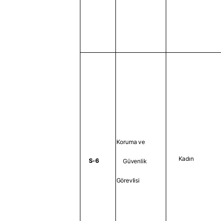
Koruma ve
Kadın
S-6
Güvenlik
Görevlisi