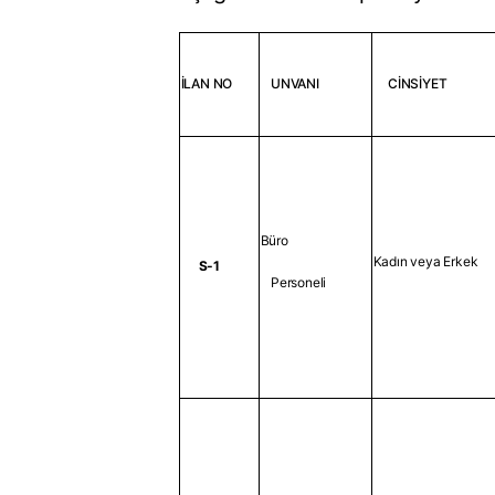
İLAN NO
UNVANI
CİNSİYET
Büro
Kadın veya Erkek
S-1
Personeli