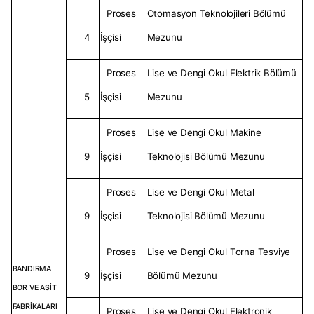
Proses
Otomasyon Teknolojileri Bölümü
4
İşçisi
Mezunu
Proses
Lise ve Dengi Okul Elektrik Bölümü
5
İşçisi
Mezunu
Proses
Lise ve Dengi Okul Makine
9
İşçisi
Teknolojisi Bölümü Mezunu
Proses
Lise ve Dengi Okul Metal
9
İşçisi
Teknolojisi Bölümü Mezunu
Proses
Lise ve Dengi Okul Torna Tesviye
BANDIRMA
9
İşçisi
Bölümü Mezunu
BOR VE ASİT
FABRİKALARI
Proses
Lise ve Dengi Okul Elektronik