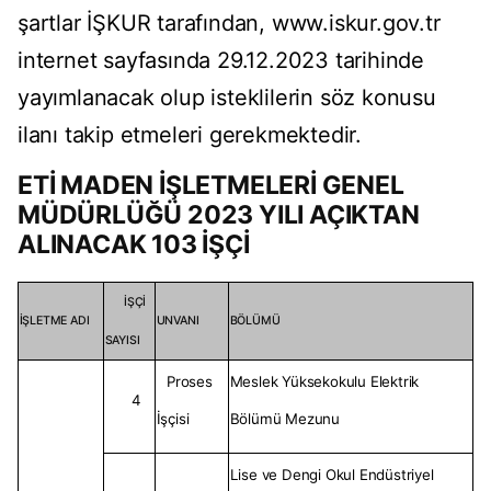
şartlar İŞKUR tarafından, www.iskur.gov.tr
internet sayfasında 29.12.2023 tarihinde
yayımlanacak olup isteklilerin söz konusu
ilanı takip etmeleri gerekmektedir.
ETİ MADEN İŞLETMELERİ GENEL
MÜDÜRLÜĞÜ 2023 YILI AÇIKTAN
ALINACAK 103 İŞÇİ
İŞÇİ
İŞLETME ADI
UNVANI
BÖLÜMÜ
SAYISI
Proses
Meslek Yüksekokulu Elektrik
4
İşçisi
Bölümü Mezunu
Lise ve Dengi Okul Endüstriyel