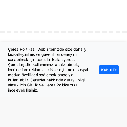
Çerez Politikası: Web sitemizde size daha iyi,
kişiselleştirilmiş ve güvenli bir deneyim
sunabilmek için çerezler kullanıyoruz.
Çerezler; site kullanımınızı analiz etmek,
içerikleri ve reklamları kişiselleştirmek, sosyal
Kabul Et
medya özellikleri sağlamak amacıyla
© Copyright 2026 GazeteMemur.com
kullanılabilir. Çerezler hakkında detaylı bilgi
Bizi Takip Edin
almak için
Gizlilik ve Çerez Politikamızı
inceleyebilirsiniz.
• Son Dakika Haberleri
• Gündem Haberleri
• Memurlar Haberleri
• KPSS Haberleri
• Ekonomi Haberleri
• Eğitim Haberleri
• Yaşam Haberleri
• Maaş Verileri Haberleri