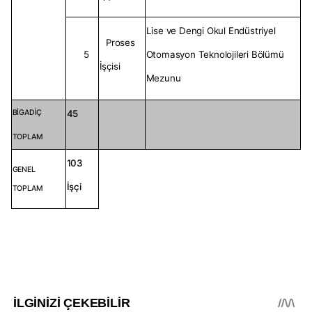
Lise ve Dengi Okul Endüstriyel
Proses
5
Otomasyon Teknolojileri Bölümü
İşçisi
Mezunu
BİGADİÇ
45
TOPLAM
103
GENEL
İşçi
TOPLAM