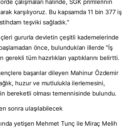
örde çalışmaları halinde, SGK primlerinin
larak karşılıyoruz. Bu kapsamda 11 bin 377 iş
stihdam teşviki sağladık."
çleri gururla devletin çeşitli kademelerinde
başlamadan önce, bulundukları illerde "İş
erekli tüm hazırlıkları yaptıklarını belirtti.
gençlere başarılar dileyen Mahinur Özdemir
ağlık, huzur ve mutlulukla ilerlemesini,
inin bereketli olması temennisinde bulundu.
en sonra ulaşılabilecek
tında yetişen Mehmet Tunç ile Miraç Melih