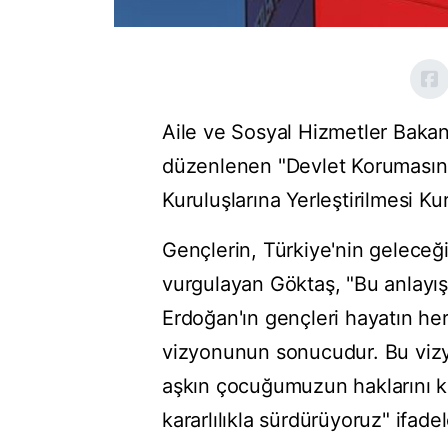
Aile ve Sosyal Hizmetler Baka
düzenlenen "Devlet Korumasın
Kuruluşlarına Yerleştirilmesi Ku
Gençlerin, Türkiye'nin geleceğ
vurgulayan Göktaş, "Bu anlay
Erdoğan'ın gençleri hayatın he
vizyonunun sonucudur. Bu vizyo
aşkın çocuğumuzun haklarını ko
kararlılıkla sürdürüyoruz" ifadel