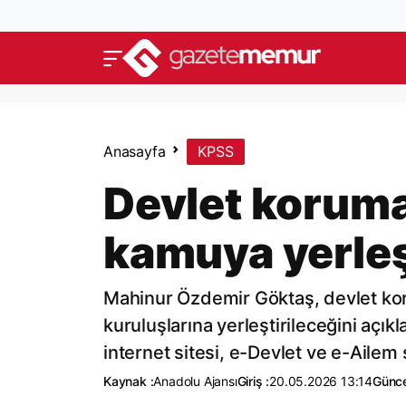
Anasayfa
KPSS
Devlet korum
kamuya yerleş
Mahinur Özdemir Göktaş, devlet ko
kuruluşlarına yerleştirileceğini açık
internet sitesi, e-Devlet ve e-Ailem
Kaynak :
Anadolu Ajansı
Giriş :
20.05.2026 13:14
Günce