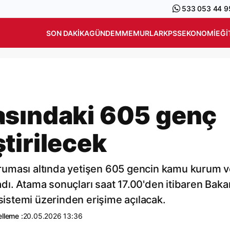
533 053 44 9
SON DAKIKA
GÜNDEM
MEMURLAR
KPSS
EKONOMI
EĞI
asındaki 605 genç
tirilecek
ruması altında yetişen 605 gencin kamu kurum 
ladı. Atama sonuçları saat 17.00'den itibaren Baka
 sistemi üzerinden erişime açılacak.
lleme :
20.05.2026 13:36