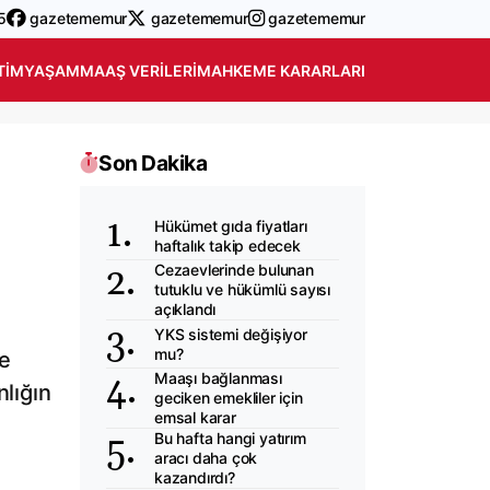
5
gazetememur
gazetememur
gazetememur
TIM
YAŞAM
MAAŞ VERILERI
MAHKEME KARARLARI
Son Dakika
Hükümet gıda fiyatları
haftalık takip edecek
Cezaevlerinde bulunan
tutuklu ve hükümlü sayısı
açıklandı
YKS sistemi değişiyor
mu?
ve
Maaşı bağlanması
nlığın
geciken emekliler için
emsal karar
Bu hafta hangi yatırım
aracı daha çok
kazandırdı?