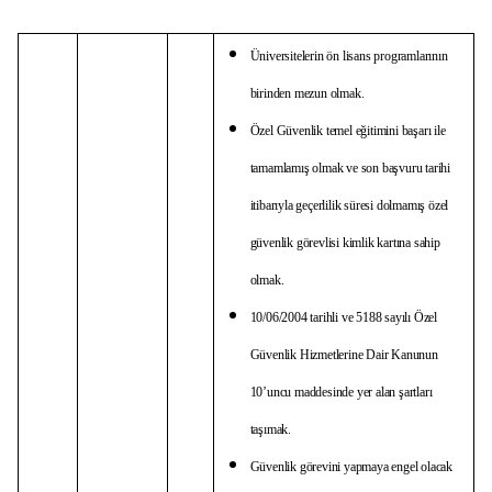
Üniversitelerin ön lisans programlarının
birinden mezun olmak.
Özel Güvenlik temel eğitimini başarı ile
tamamlamış olmak ve son başvuru tarihi
itibarıyla geçerlilik süresi dolmamış özel
güvenlik görevlisi kimlik kartına sahip
olmak.
10/06/2004 tarihli ve 5188 sayılı Özel
Güvenlik Hizmetlerine Dair Kanunun
10’uncu maddesinde yer alan şartları
taşımak.
Güvenlik görevini yapmaya engel olacak