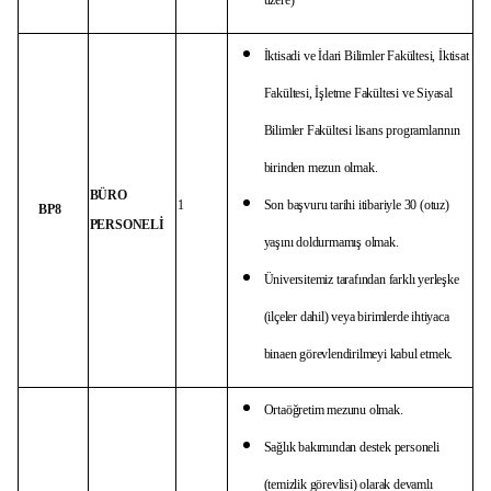
üzere)
İktisadi ve İdari Bilimler Fakültesi, İktisat
Fakültesi, İşletme Fakültesi ve Siyasal
Bilimler Fakültesi lisans programlarının
birinden mezun olmak.
BÜRO
1
Son başvuru tarihi itibariyle 30 (otuz)
BP8
PERSONELİ
yaşını doldurmamış olmak.
Üniversitemiz tarafından farklı yerleşke
(ilçeler dahil) veya birimlerde ihtiyaca
binaen görevlendirilmeyi kabul etmek.
Ortaöğretim mezunu olmak.
Sağlık bakımından destek personeli
(temizlik görevlisi) olarak devamlı