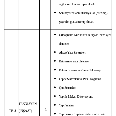
sağlık kurulundan rapor almak.
Son başvuru tarihi itibariyle 35 (otuz beş)
yaşından gün almamış olmak.
Ortaöğretim Kurumlarının İnşaat Teknolojisi
alanının;
Ahşap Yapı Sistemleri
Betonarme Yapı Sistemleri
Beton-Çimento ve Zemin Teknolojisi
Cephe Sistemleri ve PVC Doğrama
Çatı Sistemleri
Yapı İç Mekan Dekorasyonu
TEKNİSYEN
Yapı Yalıtımı
3
TE13
(İNŞAAT)
Yapı Yüzey Kaplama dallarının birinden