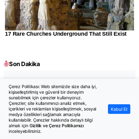
Son Dakika
Türkiye, Suudi Arabistan ve Pakistan'dan tarihi
Çerez Politikası: Web sitemizde size daha iyi,
savunma ittifakı
kişiselleştirilmiş ve güvenli bir deneyim
sunabilmek için çerezler kullanıyoruz.
Borç yapılandırmada son başvuru süresi yaklaşıyor
Çerezler; site kullanımınızı analiz etmek,
içerikleri ve reklamları kişiselleştirmek, sosyal
Kabul Et
AHBAP'a kayyum atandı
medya özellikleri sağlamak amacıyla
kullanılabilir. Çerezler hakkında detaylı bilgi
AYM: Mal bildiriminde bulunulmamasına disiplin
almak için
Gizlilik ve Çerez Politikamızı
cezası gereklidir
inceleyebilirsiniz.
Erdoğan: Genel af yok, kişiye özel statü yok, bunu