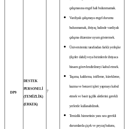
çalışmasına engel hali bulunmamak.
Vardiyalı çalışmaya engel durumu
bulunmamak, ihtiyaç halinde vardiyalı
çalışma düzenine uyum göstermek.
Üniversitemiz tarafından farklı yerleşke
(ilçeler dahil) veya birimlerde ihtiyaca
binaen görevlendirilmeyi kabul etmek.
Taşıma, kaldırma, istifleme, kürekleme,
DESTEK
kazma ve benzeri işleri yapmayı kabul
PERSONELİ
7
DP9
etmek ve basit işçilik aletlerini gerekli
(TEMİZLİK)
(ERKEK)
yerlerde kullanabilmek.
Temizlik hizmetinin yanı sıra gerekli
durumlarda çiçek ve peyzaj bakımı,