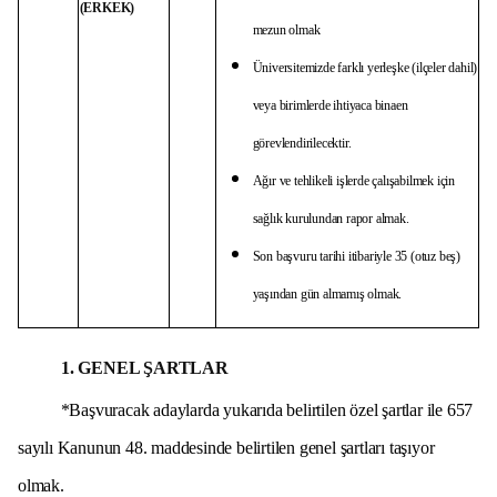
(ERKEK)
mezun olmak
Üniversitemizde farklı yerleşke (ilçeler dahil)
veya birimlerde ihtiyaca binaen
görevlendirilecektir.
Ağır ve tehlikeli işlerde çalışabilmek için
sağlık kurulundan rapor almak.
Son başvuru tarihi itibariyle 35 (otuz beş)
yaşından gün almamış olmak.
1. GENEL ŞARTLAR
*Başvuracak adaylarda yukarıda belirtilen özel şartlar ile 657
sayılı Kanunun 48. maddesinde belirtilen genel şartları taşıyor
olmak.