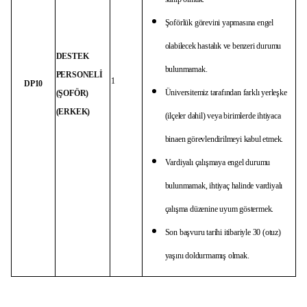
Şoförlük görevini yapmasına engel
olabilecek hastalık ve benzeri durumu
DESTEK
bulunmamak.
PERSONELİ
1
DP10
Üniversitemiz tarafından farklı yerleşke
(ŞOFÖR)
(ERKEK)
(ilçeler dahil) veya birimlerde ihtiyaca
binaen görevlendirilmeyi kabul etmek.
Vardiyalı çalışmaya engel durumu
bulunmamak, ihtiyaç halinde vardiyalı
çalışma düzenine uyum göstermek.
Son başvuru tarihi itibariyle 30 (otuz)
yaşını doldurmamış olmak.