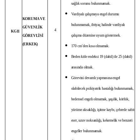
sağlık sorunu bulunmamak.
Vardiyalı çalışmaya engel durumu
KORUMA VE
bulunmamak, ihtiyaç halinde vardiyalı
GÜVENLİK
4
KG11
çalışma düzenine uyum göstermek.
GÖREVLİSİ
(ERKEK)
170 cm’den kısa olmamak.
Beden kitle endeksi 19 (dahil) ile 25 (dahil)
arasında olmak.
Görevini devamlı yapmasına engel
olabilecek psikiyatrik hastalığı bulunmamak,
bedensel engeli olmamak, şaşılık, körlük,
yürüme aksaklığı, işitme kaybı, çehrede sabit
eser, uzuv noksanlığı, kekemelik ve benzeri
engeller bulunmamak.