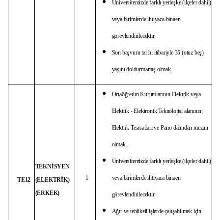
Üniversitemizde farklı yerleşke (ilçeler dahil)
veya birimlerde ihtiyaca binaen
görevlendirilecektir.
Son başvuru tarihi itibariyle 35 (otuz beş)
yaşını doldurmamış olmak.
Ortaöğretim Kurumlarının Elektrik veya
Elektrik - Elektronik Teknolojisi alanının;
Elektrik Tesisatları ve Pano dalından mezun
olmak.
Üniversitemizde farklı yerleşke (ilçeler dahil)
TEKNİSYEN
1
veya birimlerde ihtiyaca binaen
TE12
(ELEKTRİK)
(ERKEK)
görevlendirilecektir.
Ağır ve tehlikeli işlerde çalışabilmek için