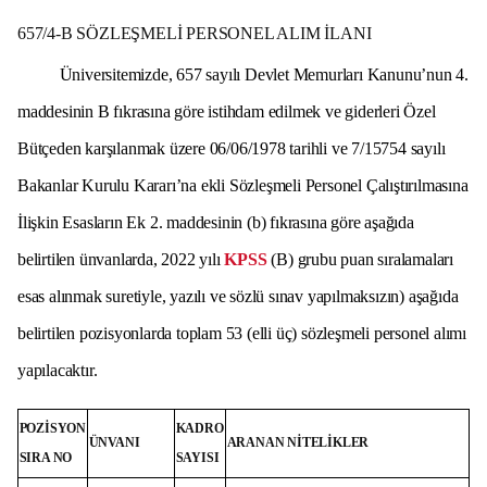
657/4-B SÖZLEŞMELİ PERSONEL ALIM İLANI
Üniversitemizde, 657 sayılı Devlet Memurları Kanunu’nun 4.
maddesinin B fıkrasına göre istihdam edilmek ve giderleri Özel
Bütçeden karşılanmak üzere 06/06/1978 tarihli ve 7/15754 sayılı
Bakanlar Kurulu Kararı’na ekli Sözleşmeli Personel Çalıştırılmasına
İlişkin Esasların Ek 2. maddesinin (b) fıkrasına göre aşağıda
belirtilen ünvanlarda, 2022 yılı
KPSS
(B) grubu puan sıralamaları
esas alınmak suretiyle, yazılı ve sözlü sınav yapılmaksızın) aşağıda
belirtilen pozisyonlarda toplam 53 (elli üç) sözleşmeli personel alımı
yapılacaktır.
POZİSYON
KADRO
ÜNVANI
ARANAN NİTELİKLER
SIRA NO
SAYISI