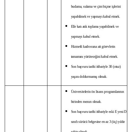
budama, sulama ve çim biçme işlerini
yapabilmek ve yapmayı kabul etmek.
Elle katı atık toplama yapabilmek ve
yapmayı kabul etmek.
Hizmetli kadrosuna ait görevlerin
tamamını yürüteceğini kabul etmek.
Son başvuru tarihi itibariyle 30 (otuz)
yaşını doldurmamış olmak.
Üniversitelerin ön lisans programlarının
birinden mezun olmak.
Son başvuru tarihi itibariyle eski E yeni D
sınıfı sürücü belgesine en az 3 (üç) yıldır
sahip olmak.