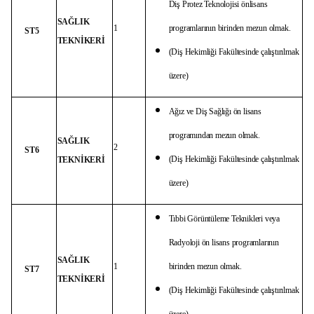
Diş Protez Teknolojisi önlisans
SAĞLIK
1
programlarının birinden mezun olmak.
ST5
TEKNİKERİ
(Diş Hekimliği Fakültesinde çalıştırılmak
üzere)
Ağız ve Diş Sağlığı ön lisans
programından mezun olmak.
SAĞLIK
2
ST6
(Diş Hekimliği Fakültesinde çalıştırılmak
TEKNİKERİ
üzere)
Tıbbi Görüntüleme Teknikleri veya
Radyoloji ön lisans programlarının
SAĞLIK
1
birinden mezun olmak.
ST7
TEKNİKERİ
(Diş Hekimliği Fakültesinde çalıştırılmak