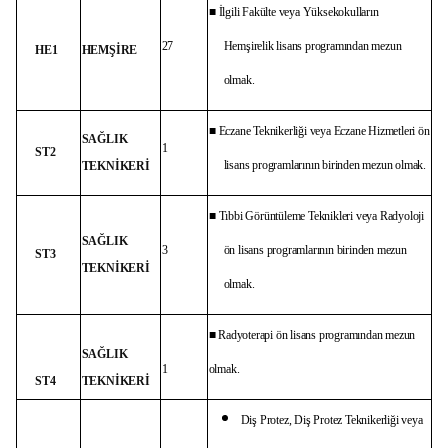
■ İlgili Fakülte veya Yüksekokulların
27
Hemşirelik lisans programından mezun
HE1
HEMŞİRE
olmak.
■ Eczane Teknikerliği veya Eczane Hizmetleri ön
SAĞLIK
1
ST2
lisans programlarının birinden mezun olmak.
TEKNİKERİ
■ Tıbbi Görüntüleme Teknikleri veya Radyoloji
SAĞLIK
3
ön lisans programlarının birinden mezun
ST3
TEKNİKERİ
olmak.
■ Radyoterapi ön lisans programından mezun
SAĞLIK
1
olmak.
ST4
TEKNİKERİ
Diş Protez, Diş Protez Teknikerliği veya