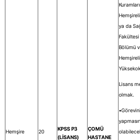
Kuramları
Hemşireli
ya da Sağ
Fakültesi
Bölümü 
Hemşirel
Yüksekok
Lisans m
olmak.
•Görevin
yapmasın
KPSS P3
ÇOMÜ
Hemşire
20
olabilece
(LİSANS)
HASTANE