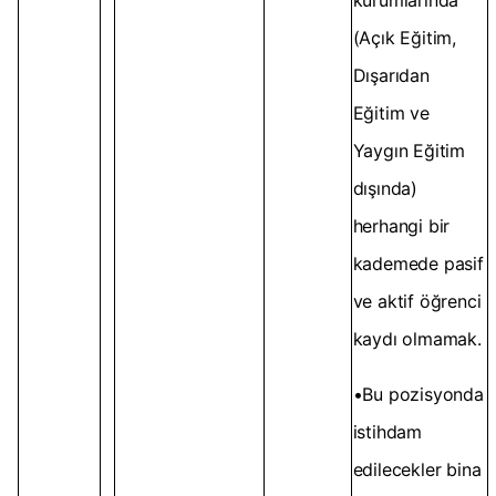
kurumlarında
(Açık Eğitim,
Dışarıdan
Eğitim ve
Yaygın Eğitim
dışında)
herhangi bir
kademede pasif
ve aktif öğrenci
kaydı olmamak.
•Bu pozisyonda
istihdam
edilecekler bina