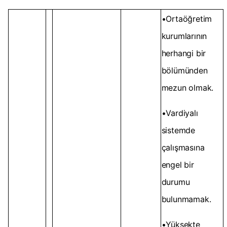
•Ortaöğretim
kurumlarının
herhangi bir
bölümünden
mezun olmak.
•Vardiyalı
sistemde
çalışmasına
engel bir
durumu
bulunmamak.
•Yüksekte