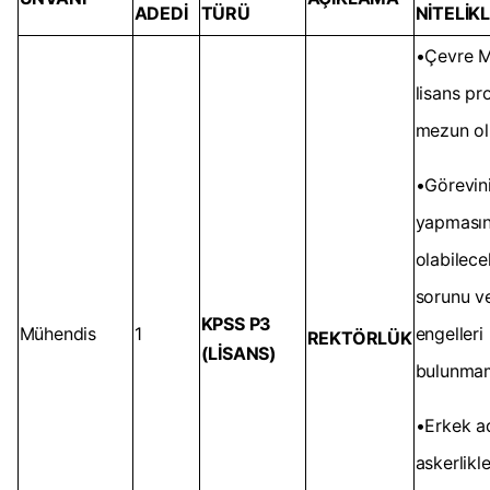
ADEDİ
TÜRÜ
NİTELİK
•Çevre M
lisans p
mezun o
•Görevin
yapmasın
olabilece
sorunu v
KPSS P3
Mühendis
1
engelleri
REKTÖRLÜK
(LİSANS)
bulunma
•Erkek ad
askerlikle 