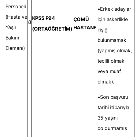
Personeli
•Erkek adaylar
(Hasta ve
KPSS P94
ÇOMÜ
için askerlikle
8
Yaşlı
HASTANE
(ORTAÖĞRETİM)
ilişiği
Bakım
bulunmamak
Elemanı)
(yapmış olmak,
tecilli olmak
veya muaf
olmak).
•Son başvuru
tarihi itibarıyla
35 yaşını
doldurmamış