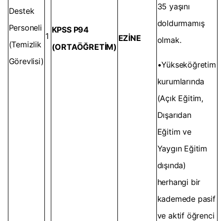
35 yaşını
Destek
doldurmamış
Personeli
KPSS P94
1
EZİNE
olmak.
(Temizlik
(ORTAÖĞRETİM)
Görevlisi)
•Yükseköğretim
kurumlarında
(Açık Eğitim,
Dışarıdan
Eğitim ve
Yaygın Eğitim
dışında)
herhangi bir
kademede pasif
ve aktif öğrenci