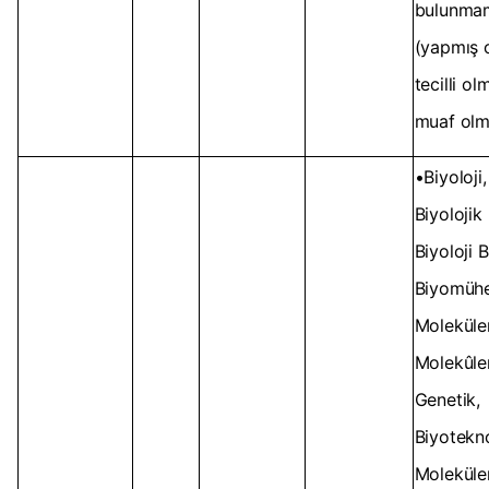
bulunma
(yapmış 
tecilli o
muaf olm
•Biyoloji,
Biyolojik 
Biyoloji B
Biyomühe
Moleküler
Molekûler
Genetik,
Biyotekno
Moleküle