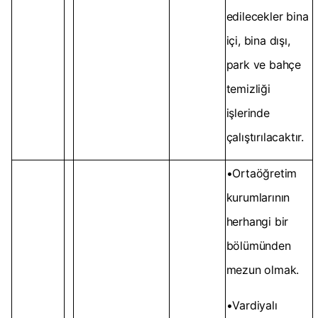
edilecekler bina
içi, bina dışı,
park ve bahçe
temizliği
işlerinde
çalıştırılacaktır.
•Ortaöğretim
kurumlarının
herhangi bir
bölümünden
mezun olmak.
•Vardiyalı