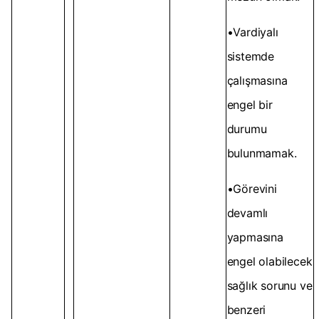
•Vardiyalı
sistemde
çalışmasına
engel bir
durumu
bulunmamak.
•Görevini
devamlı
yapmasına
engel olabilecek
sağlık sorunu ve
benzeri