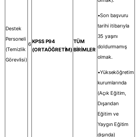
olmak).
•Son başvuru
tarihi itibarıyla
Destek
35 yaşını
Personeli
KPSS P94
TÜM
6
doldurmamış
(Temizlik
(ORTAÖĞRETİM)
BİRİMLER
olmak.
Görevlisi)
•Yükseköğretim
kurumlarında
(Açık Eğitim,
Dışarıdan
Eğitim ve
Yaygın Eğitim
dışında)