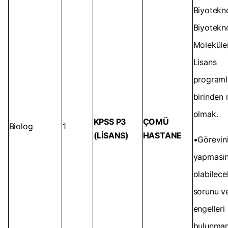
Biyotekno
Biyotekno
Moleküler
Lisans
programl
birinden
olmak.
KPSS P3
ÇOMÜ
Biolog
1
(LİSANS)
HASTANE
•Görevin
yapmasın
olabilece
sorunu v
engelleri
bulunma