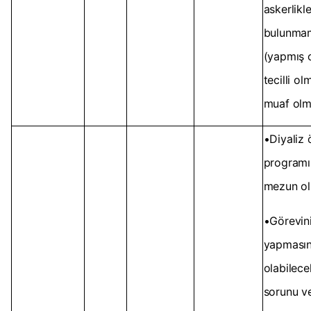
askerlikle 
bulunma
(yapmış 
tecilli o
muaf olm
•Diyaliz 
program
mezun o
•Görevin
yapmasın
olabilece
sorunu v