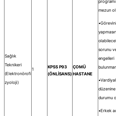
program
mezun o
•Görevin
yapmasın
olabilece
sorunu v
Sağlık
engelleri
Teknikeri
KPSS P93
ÇOMÜ
bulunma
1
(Elektronörofi
(ÖNLİSANS)
HASTANE
•Vardiyal
zyoloji)
düzenine
durumu 
•Erkek ad