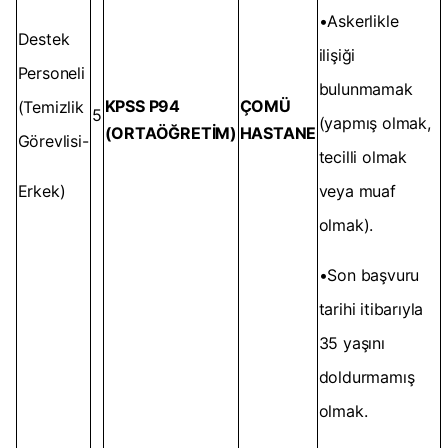
•Askerlikle
Destek
ilişiği
Personeli
bulunmamak
KPSS P94
ÇOMÜ
(Temizlik
5
(yapmış olmak,
(ORTAÖĞRETİM)
HASTANE
Görevlisi-
tecilli olmak
Erkek)
veya muaf
olmak).
•Son başvuru
tarihi itibarıyla
35 yaşını
doldurmamış
olmak.