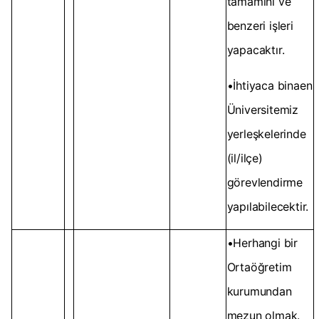
tamamını ve
benzeri işleri
yapacaktır.
•İhtiyaca binaen
Üniversitemiz
yerleşkelerinde
(il/ilçe)
görevlendirme
yapılabilecektir.
•Herhangi bir
Ortaöğretim
kurumundan
mezun olmak.