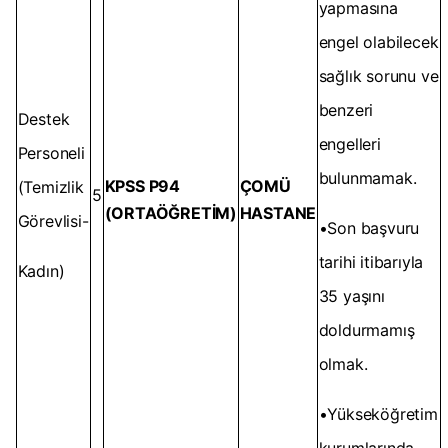
yapmasına
engel olabilecek
sağlık sorunu ve
benzeri
Destek
engelleri
Personeli
bulunmamak.
KPSS P94
ÇOMÜ
(Temizlik
5
(ORTAÖĞRETİM)
HASTANE
Görevlisi-
•Son başvuru
tarihi itibarıyla
Kadın)
35 yaşını
doldurmamış
olmak.
•Yükseköğretim