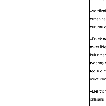
•Vardiyal
düzenine
durumu 
•Erkek ad
askerlikle 
bulunma
(yapmış 
tecilli o
muaf olm
•Elektron
önlisans