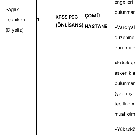
engelleri
Sağlık
bulunma
ÇOMÜ
KPSS P93
Teknikeri
1
(ÖNLİSANS)
HASTANE
•Vardiyal
(Diyaliz)
düzenine
durumu 
•Erkek ad
askerlikle 
bulunma
(yapmış 
tecilli o
muaf olm
•Yüksekö