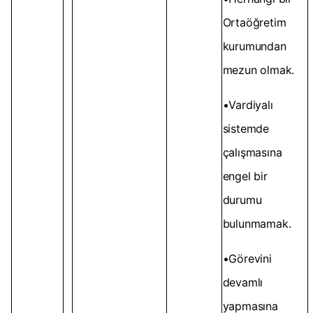
Ortaöğretim
kurumundan
mezun olmak.
•Vardiyalı
sistemde
çalışmasına
engel bir
durumu
bulunmamak.
•Görevini
devamlı
yapmasına