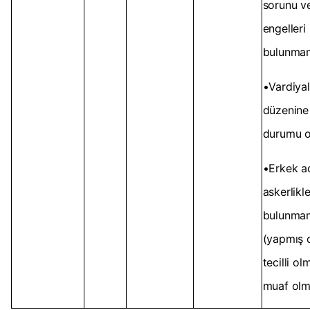
sorunu v
engelleri
bulunma
•Vardiyal
düzenine
durumu 
•Erkek ad
askerlikle 
bulunma
(yapmış 
tecilli o
muaf olm