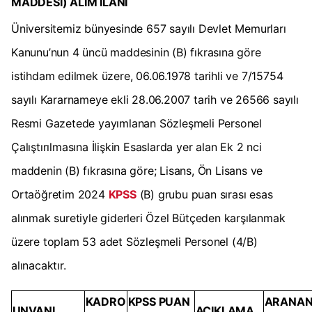
MADDESİ) ALIM İLANI
Üniversitemiz bünyesinde 657 sayılı Devlet Memurları
Kanunu’nun 4 üncü maddesinin (B) fıkrasına göre
istihdam edilmek üzere, 06.06.1978 tarihli ve 7/15754
sayılı Kararnameye ekli 28.06.2007 tarih ve 26566 sayılı
Resmi Gazetede yayımlanan Sözleşmeli Personel
Çalıştırılmasına İlişkin Esaslarda yer alan Ek 2 nci
maddenin (B) fıkrasına göre; Lisans, Ön Lisans ve
Ortaöğretim 2024
KPSS
(B) grubu puan sırası esas
alınmak suretiyle giderleri Özel Bütçeden karşılanmak
üzere toplam 53 adet Sözleşmeli Personel (4/B)
alınacaktır.
KADRO
KPSS PUAN
ARANA
UNVANI
AÇIKLAMA