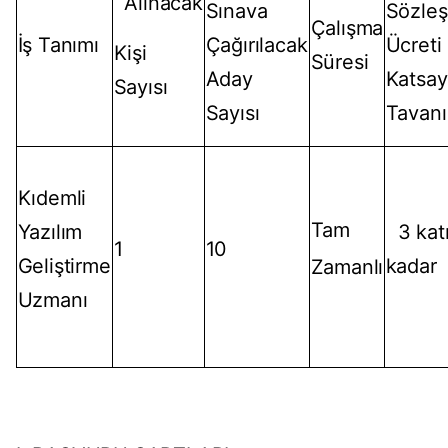
Alınacak
Sınava
Sözle
Çalışma
İş Tanımı
Çağırılacak
Ücreti
Kişi
Süresi
Aday
Katsay
Sayısı
Sayısı
Tavanı
Kıdemli
Tam
Yazılım
3 kat
1
10
Geliştirme
kadar
Zamanlı
Uzmanı