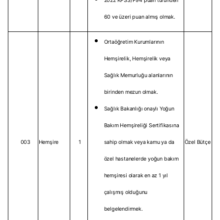
2022 KPSS/P94 puan türünden
60 ve üzeri puan almış olmak.
Ortaöğretim Kurumlarının
Hemşirelik, Hemşirelik veya
Sağlık Memurluğu alanlarının
birinden mezun olmak.
Sağlık Bakanlığı onaylı Yoğun
Bakım Hemşireliği Sertifikasına
003
Hemşire
1
sahip olmak veya kamu ya da
Özel Bütçe
özel hastanelerde yoğun bakım
hemşiresi olarak en az 1 yıl
çalışmış olduğunu
belgelendirmek.