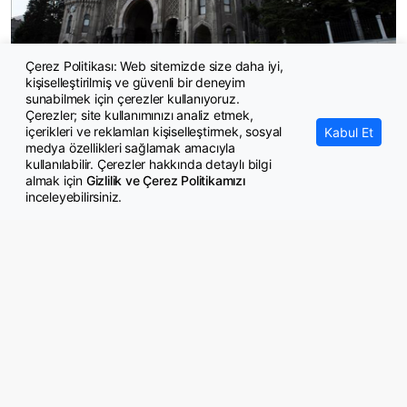
Çerez Politikası: Web sitemizde size daha iyi,
kişiselleştirilmiş ve güvenli bir deneyim
İstanbul Üniversitesi-Cerrahpaşa 111 sözleşmeli personel alacak
sunabilmek için çerezler kullanıyoruz.
Çerezler; site kullanımınızı analiz etmek,
içerikleri ve reklamları kişiselleştirmek, sosyal
Kabul Et
medya özellikleri sağlamak amacıyla
kullanılabilir. Çerezler hakkında detaylı bilgi
almak için
Gizlilik ve Çerez Politikamızı
inceleyebilirsiniz.
© Copyright 2026 GazeteMemur.com
Bizi Takip Edin