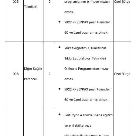
005
2
programlarının birinden mezun
Özel Bütçe
Teknikeri
olmak.
2022 KPSS/P93 puan türünden
60 ve üzeri puan almış olmak.
Yükseköğretim Kurumlarının
Tıbbi Laboratuvar Teknikleri
Diğer Sağlık
Önlisans Programından mezun
006
2
Özel Bütçe
Personeli
olmak.
2022 KPSS/P93 puan türünden
60 ve üzeri puan almış olmak.
Perfüzyon alanında lisans eğitimi
veren fakülte veya
yüksekokullardan mezun veya