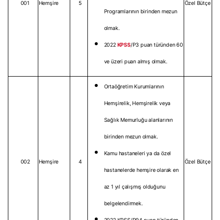
001
Hemşire
5
Özel Bütçe
Programlarının birinden mezun
olmak.
2022
KPSS
/P3 puan türünden 60
ve üzeri puan almış olmak.
Ortaöğretim Kurumlarının
Hemşirelik, Hemşirelik veya
Sağlık Memurluğu alanlarının
birinden mezun olmak.
Kamu hastaneleri ya da özel
002
Hemşire
4
Özel Bütçe
hastanelerde hemşire olarak en
az 1 yıl çalışmış olduğunu
belgelendirmek.