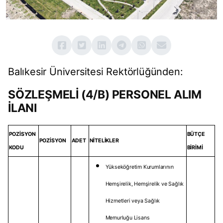
Balıkesir Üniversitesi Rektörlüğünden:
SÖZLEŞMELİ (4/B) PERSONEL ALIM
İLANI
POZİSYON
BÜTÇE
POZİSYON
ADET
NİTELİKLER
KODU
BİRİMİ
Yükseköğretim Kurumlarının
Hemşirelik, Hemşirelik ve Sağlık
Hizmetleri veya Sağlık
Memurluğu Lisans