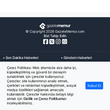
© Copyright 2026 GazeteMemur.com
Bizi Takip Edin
• Son Dakika Haberleri
• Gündem Haberleri
• Memurlar Haberleri
• KPSS Haberleri
Çerez Politikası: Web sitemizde size daha iyi,
• Ekonomi Haberleri
• Eğitim Haberleri
kişiselleştirilmiş ve güvenli bir deneyim
• Yaşam Haberleri
• Maaş Verileri Haberleri
sunabilmek için çerezler kullanıyoruz.
• Mahkeme Kararları
Çerezler; site kullanımınızı analiz etmek,
Haberleri
içerikleri ve reklamları kişiselleştirmek, sosyal
Kabul Et
medya özellikleri sağlamak amacıyla
kullanılabilir. Çerezler hakkında detaylı bilgi
almak için
Gizlilik ve Çerez Politikamızı
inceleyebilirsiniz.