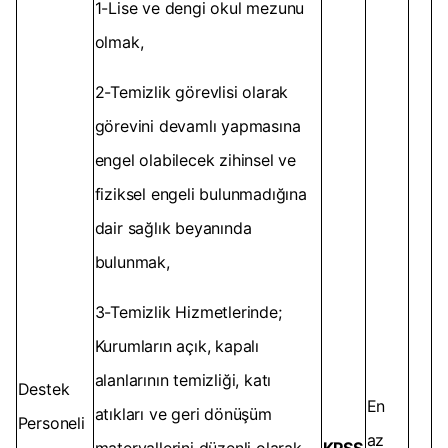
1-Lise ve dengi okul mezunu
olmak,
2-Temizlik görevlisi olarak
görevini devamlı yapmasına
engel olabilecek zihinsel ve
fiziksel engeli bulunmadığına
dair sağlık beyanında
bulunmak,
3-Temizlik Hizmetlerinde;
Kurumların açık, kapalı
alanlarının temizliği, katı
Destek
En
atıkları ve geri dönüşüm
Personeli
az