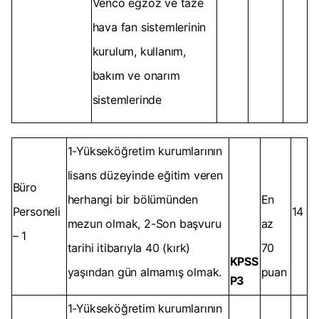
Venco egzoz ve taze
hava fan sistemlerinin
kurulum, kullanım,
bakım ve onarım
sistemlerinde
1-Yükseköğretim kurumlarının
lisans düzeyinde eğitim veren
Büro
herhangi bir bölümünden
En
Personeli
14
mezun olmak, 2-Son başvuru
az
– 1
tarihi itibarıyla 40 (kırk)
70
KPSS
yaşından gün almamış olmak.
puan
P3
1-Yükseköğretim kurumlarının