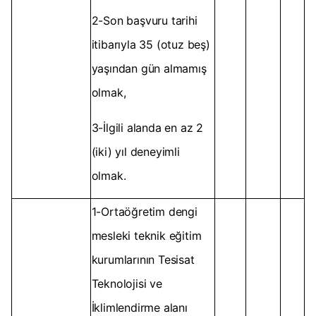
2-Son başvuru tarihi
itibarıyla 35 (otuz beş)
yaşından gün almamış
olmak,
3-İlgili alanda en az 2
(iki) yıl deneyimli
olmak.
1-Ortaöğretim dengi
mesleki teknik eğitim
kurumlarının Tesisat
Teknolojisi ve
İklimlendirme alanı