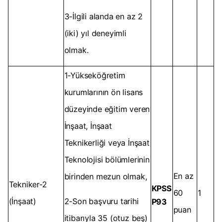
3-İlgili alanda en az 2
(iki) yıl deneyimli
olmak.
1-Yükseköğretim
kurumlarının ön lisans
düzeyinde eğitim veren
İnşaat, İnşaat
Teknikerliği veya İnşaat
Teknolojisi bölümlerinin
En az
birinden mezun olmak,
Tekniker-2
KPSS
60
1
(İnşaat)
2-Son başvuru tarihi
P93
puan
itibarıyla 35 (otuz beş)