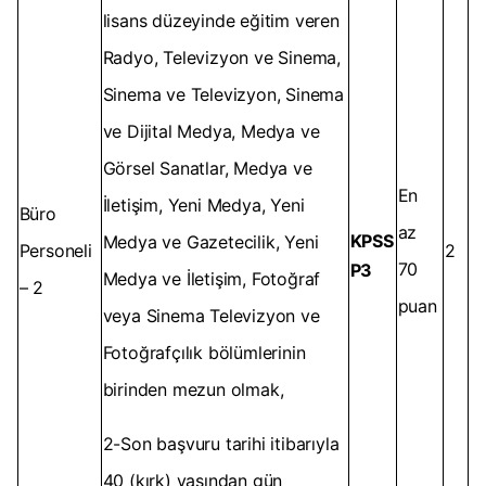
lisans düzeyinde eğitim veren
Radyo, Televizyon ve Sinema,
Sinema ve Televizyon, Sinema
ve Dijital Medya, Medya ve
Görsel Sanatlar, Medya ve
En
İletişim, Yeni Medya, Yeni
Büro
az
KPSS
Medya ve Gazetecilik, Yeni
Personeli
2
70
P3
Medya ve İletişim, Fotoğraf
– 2
puan
veya Sinema Televizyon ve
Fotoğrafçılık bölümlerinin
birinden mezun olmak,
2-Son başvuru tarihi itibarıyla
40 (kırk) yaşından gün