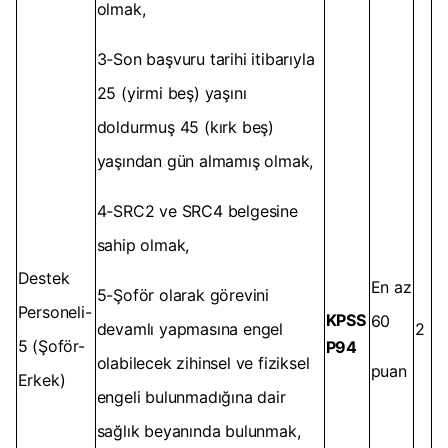
olmak,
3-Son başvuru tarihi itibarıyla
25 (yirmi beş) yaşını
doldurmuş 45 (kırk beş)
yaşından gün almamış olmak,
4-SRC2 ve SRC4 belgesine
sahip olmak,
Destek
En az
5-Şoför olarak görevini
Personeli-
KPSS
60
devamlı yapmasına engel
2
5 (Şoför-
P94
olabilecek zihinsel ve fiziksel
puan
Erkek)
engeli bulunmadığına dair
sağlık beyanında bulunmak,