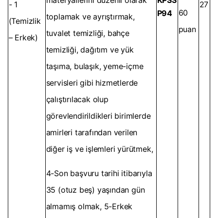
materyallerini düzenli olarak
KPSS
- 1
27
60
P94
toplamak ve ayrıştırmak,
(Temizlik
puan
tuvalet temizliği, bahçe
– Erkek)
temizliği, dağıtım ve yük
taşıma, bulaşık, yeme-içme
servisleri gibi hizmetlerde
çalıştırılacak olup
görevlendirildikleri birimlerde
amirleri tarafından verilen
diğer iş ve işlemleri yürütmek,
4-Son başvuru tarihi itibarıyla
35 (otuz beş) yaşından gün
almamış olmak, 5-Erkek