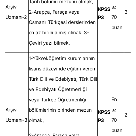
Tarih bölümü mezunu olmak,
Arşiv
az
KPSS
2-Arapça, Farsça veya
3
Uzmanı-2
70
P3
Osmanlı Türkçesi derslerinden
puan
en az birini almış olmak, 3-
Çeviri yazı bilmek.
1-Yükseköğretim kurumlarının
lisans düzeyinde eğitim veren
Türk Dili ve Edebiyatı, Türk Dili
ve Edebiyatı Öğretmenliği
En
veya Türkçe Öğretmenliği
Arşiv
az
bölümlerinin birinden mezun
KPSS
2
Uzmanı-3
70
olmak,
P3
puan
2-Arapça, Farsça veya