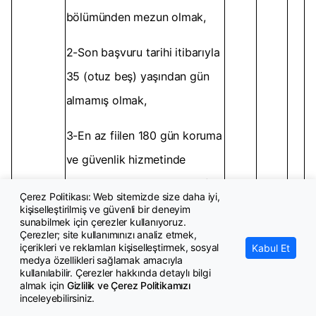
bölümünden mezun olmak,
2-Son başvuru tarihi itibarıyla
35 (otuz beş) yaşından gün
almamış olmak,
3-En az fiilen 180 gün koruma
ve güvenlik hizmetinde
çalıştığını belgelendirmek, (e-
Çerez Politikası: Web sitemizde size daha iyi,
Devletten alınacak 5414.11
kişiselleştirilmiş ve güvenli bir deneyim
sunabilmek için çerezler kullanıyoruz.
[Güvenlik Görevlisi (Silahsız)
Çerezler; site kullanımınızı analiz etmek,
içerikleri ve reklamları kişiselleştirmek, sosyal
Kabul Et
meslek kodunu gösterir
medya özellikleri sağlamak amacıyla
kullanılabilir. Çerezler hakkında detaylı bilgi
barkodlu SGK Hizmet
almak için
Gizlilik ve Çerez Politikamızı
inceleyebilirsiniz.
Dökümü]