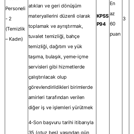
En
atıkları ve geri dönüşüm
Personeli
az
materyallerini düzenli olarak
KPSS
- 2
3
60
P94
toplamak ve ayrıştırmak,
(Temizlik
puan
tuvalet temizliği, bahçe
– Kadın)
temizliği, dağıtım ve yük
taşıma, bulaşık, yeme-içme
servisleri gibi hizmetlerde
çalıştırılacak olup
görevlendirildikleri birimlerde
amirleri tarafından verilen
diğer iş ve işlemleri yürütmek
4-Son başvuru tarihi itibarıyla
35 (otuz beş) yaşından gün