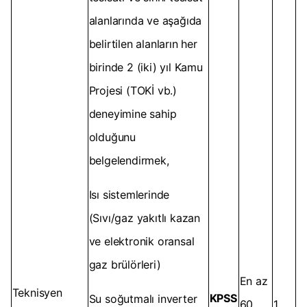
alanlarında ve aşağıda
belirtilen alanların her
birinde 2 (iki) yıl Kamu
Projesi (TOKİ vb.)
deneyimine sahip
olduğunu
belgelendirmek,
Isı sistemlerinde
(Sıvı/gaz yakıtlı kazan
ve elektronik oransal
gaz brülörleri)
En az
Teknisyen
KPSS
Su soğutmalı inverter
60
1