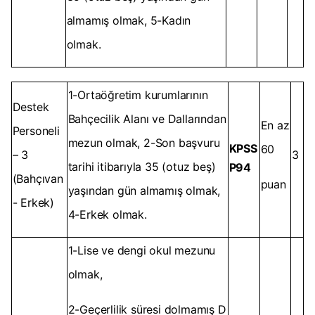
almamış olmak, 5-Kadın
olmak.
1-Ortaöğretim kurumlarının
Destek
Bahçecilik Alanı ve Dallarından
En az
Personeli
mezun olmak, 2-Son başvuru
KPSS
60
– 3
3
tarihi itibarıyla 35 (otuz beş)
P94
(Bahçıvan
puan
yaşından gün almamış olmak,
- Erkek)
4-Erkek olmak.
1-Lise ve dengi okul mezunu
olmak,
2-Geçerlilik süresi dolmamış D