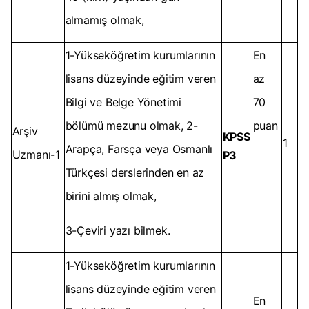
almamış olmak,
1-Yükseköğretim kurumlarının
En
lisans düzeyinde eğitim veren
az
Bilgi ve Belge Yönetimi
70
bölümü mezunu olmak, 2-
puan
Arşiv
KPSS
1
Arapça, Farsça veya Osmanlı
Uzmanı-1
P3
Türkçesi derslerinden en az
birini almış olmak,
3-Çeviri yazı bilmek.
1-Yükseköğretim kurumlarının
lisans düzeyinde eğitim veren
En