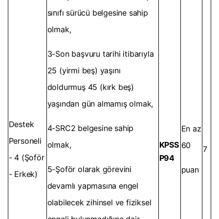
sınıfı sürücü belgesine sahip
olmak,
3-Son başvuru tarihi itibarıyla
25 (yirmi beş) yaşını
doldurmuş 45 (kırk beş)
yaşından gün almamış olmak,
Destek
4-SRC2 belgesine sahip
En az
Personeli
olmak,
KPSS
60
7
- 4 (Şoför
P94
5-Şoför olarak görevini
puan
- Erkek)
devamlı yapmasına engel
olabilecek zihinsel ve fiziksel