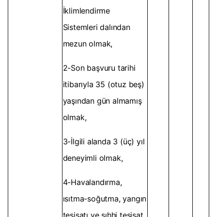
İklimlendirme
Sistemleri dalından
mezun olmak,
2-Son başvuru tarihi
itibarıyla 35 (otuz beş)
yaşından gün almamış
olmak,
3-İlgili alanda 3 (üç) yıl
deneyimli olmak,
4-Havalandırma,
ısıtma-soğutma, yangın
tesisatı ve sıhhi tesisat