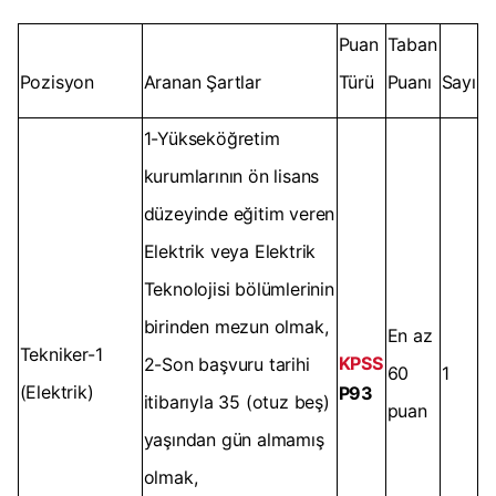
Puan
Taban
Pozisyon
Aranan Şartlar
Türü
Puanı
Sayı
1-Yükseköğretim
kurumlarının ön lisans
düzeyinde eğitim veren
Elektrik veya Elektrik
Teknolojisi bölümlerinin
birinden mezun olmak,
En az
Tekniker-1
KPSS
2-Son başvuru tarihi
60
1
(Elektrik)
P93
itibarıyla 35 (otuz beş)
puan
yaşından gün almamış
olmak,