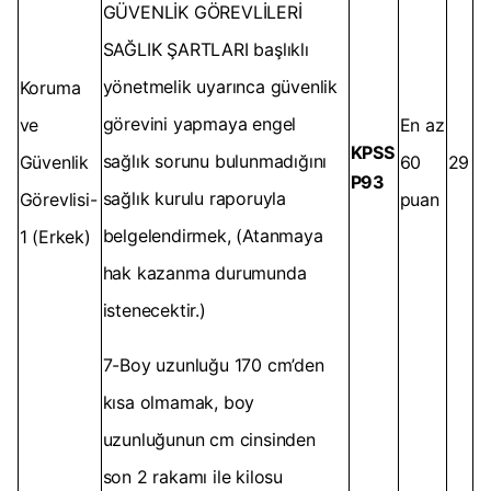
GÜVENLİK GÖREVLİLERİ
SAĞLIK ŞARTLARI başlıklı
yönetmelik uyarınca güvenlik
Koruma
görevini yapmaya engel
ve
En az
KPSS
sağlık sorunu bulunmadığını
Güvenlik
60
29
P93
sağlık kurulu raporuyla
Görevlisi-
puan
belgelendirmek, (Atanmaya
1 (Erkek)
hak kazanma durumunda
istenecektir.)
7-Boy uzunluğu 170 cm’den
kısa olmamak, boy
uzunluğunun cm cinsinden
son 2 rakamı ile kilosu