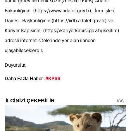
kamu görevlileri etik sözleşmesine (Ek-5) Adalet
Bakanlığının (https://www.adalet.gov.tr), İcra İşleri
Dairesi Başkanlığının (https://iidb.adalet.gov.tr) ve
Kariyer Kapısının (https://kariyerkapisi.gov.tr/isealim)
adresli internet sitelerinde yer alan ilandan
ulaşabileceklerdir.
Duyurulur.
Daha Fazla Haber :
#KPSS