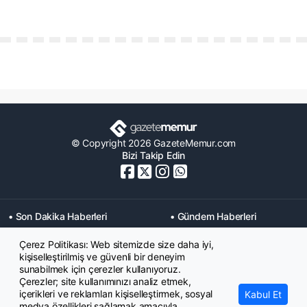
© Copyright 2026 GazeteMemur.com
Bizi Takip Edin
• Son Dakika Haberleri
• Gündem Haberleri
• Memurlar Haberleri
• KPSS Haberleri
Çerez Politikası: Web sitemizde size daha iyi,
• Ekonomi Haberleri
• Eğitim Haberleri
kişiselleştirilmiş ve güvenli bir deneyim
• Yaşam Haberleri
• Maaş Verileri Haberleri
sunabilmek için çerezler kullanıyoruz.
• Mahkeme Kararları
Çerezler; site kullanımınızı analiz etmek,
Haberleri
içerikleri ve reklamları kişiselleştirmek, sosyal
Kabul Et
medya özellikleri sağlamak amacıyla