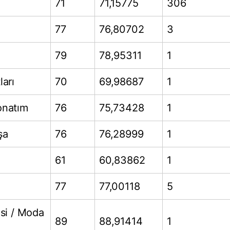
71
71,15775
306
77
76,80702
3
79
78,95311
1
arı
70
69,98687
1
onatım
76
75,73428
1
şa
76
76,28999
1
61
60,83862
1
77
77,00118
5
isi / Moda
89
88,91414
1