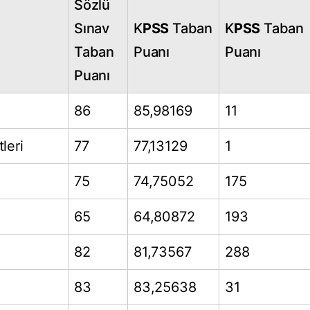
Sözlü
Sınav
K
PSS
Taban
K
PSS
Taban
Taban
Puanı
Puanı
Puanı
86
85,98169
11
leri
77
77,13129
1
75
74,75052
175
65
64,80872
193
82
81,73567
288
83
83,25638
31