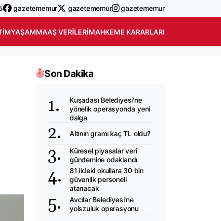
5
gazetememur
gazetememur
gazetememur
TIM
YAŞAM
MAAŞ VERILERI
MAHKEME KARARLARI
Son Dakika
Kuşadası Belediyesi'ne
yönelik operasyonda yeni
dalga
Altının gramı kaç TL oldu?
Küresel piyasalar veri
gündemine odaklandı
81 ildeki okullara 30 bin
güvenlik personeli
atanacak
Avcılar Belediyesi'ne
yolszuluk operasyonu