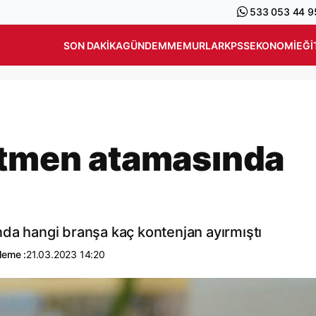
533 053 44 9
SON DAKIKA
GÜNDEM
MEMURLAR
KPSS
EKONOMI
EĞI
etmen atamasında
ı
da hangi branşa kaç kontenjan ayırmıştı
leme :
21.03.2023 14:20