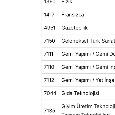
1390
Fizik
1417
Fransızca
4951
Gazetecilik
7150
Geleneksel Türk Sanatl
7111
Gemi Yapımı / Gemi D
7110
Gemi Yapımı / Gemi İn
7112
Gemi Yapımı / Yat İnşa
7044
Gıda Teknolojisi
Giyim Üretim Teknoloj
7135