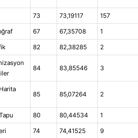
73
73,19117
157
oğraf
67
67,35708
1
ik
82
82,38285
2
anizasyon
84
83,85546
3
iler
Harita
85
85,07264
2
/Tapu
80
80,44534
1
eri
74
74,41525
9