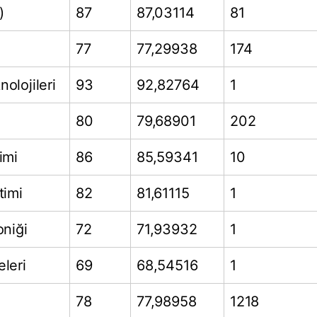
)
87
87,03114
81
77
77,29938
174
olojileri
93
92,82764
1
80
79,68901
202
imi
86
85,59341
10
timi
82
81,61115
1
oniği
72
71,93932
1
leri
69
68,54516
1
78
77,98958
1218