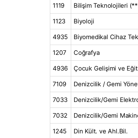
1119
Bilişim Teknolojileri (**
1123
Biyoloji
4935
Biyomedikal Cihaz Tekn
1207
Coğrafya
4936
Çocuk Gelişimi ve Eğit
7109
Denizcilik / Gemi Yöne
7033
Denizcilik/Gemi Elektr
7032
Denizcilik/Gemi Makine
1245
Din Kült. ve Ahl.Bil.