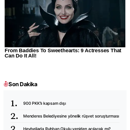
Son Dakika
900 PKK’lı kapsam dışı
Menderes Belediyesine yönelik rüşvet soruşturması
Heybeliada Ruhban Okulu yeniden açılacak mı?