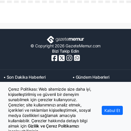
© Copyright 2026 GazeteMemur.com
Bizi Takip Edin
• Son Dakika Haberleri
• Gündem Haberleri
• Memurlar Haberleri
• KPSS Haberleri
Çerez Politikası: Web sitemizde size daha iyi,
• Ekonomi Haberleri
• Eğitim Haberleri
kişiselleştirilmiş ve güvenli bir deneyim
• Yaşam Haberleri
• Maaş Verileri Haberleri
sunabilmek için çerezler kullanıyoruz.
• Mahkeme Kararları
Çerezler; site kullanımınızı analiz etmek,
Haberleri
içerikleri ve reklamları kişiselleştirmek, sosyal
Kabul Et
medya özellikleri sağlamak amacıyla
kullanılabilir. Çerezler hakkında detaylı bilgi
almak için
Gizlilik ve Çerez Politikamızı