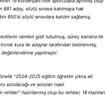
ının 19 kontenjanı milli sporculara ayrılmış olup
in 881 aday, sözlü sınava katılmaya hak
in 850'si sözlü sınavlara katılım sağlamış,
vlilerin isimleri gizli tutulmuş, süreç kamera ile
ktronik kura ile adaylar tarafından belirlenmiş,
e değerlendirme yapılmıştır.
yönelik "2024-2025 eğitim öğretim yılına ait
u sorulacağı ve soruları nasıl
ir rehber" hazırlanmış olup bu rehber, 18 Haziran