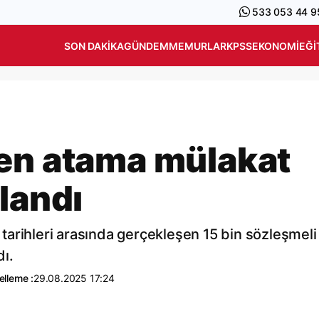
533 053 44 9
SON DAKIKA
GÜNDEM
MEMURLAR
KPSS
EKONOMI
EĞI
en atama mülakat
landı
arihleri arasında gerçekleşen 15 bin sözleşmeli
ı.
lleme :
29.08.2025 17:24