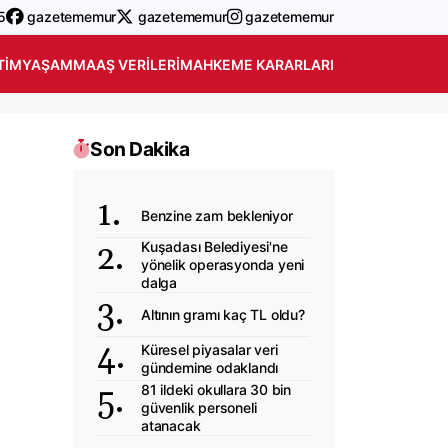
5
gazetememur
gazetememur
gazetememur
TIM
YAŞAM
MAAŞ VERILERI
MAHKEME KARARLARI
Son Dakika
Benzine zam bekleniyor
Kuşadası Belediyesi'ne
yönelik operasyonda yeni
dalga
Altının gramı kaç TL oldu?
Küresel piyasalar veri
gündemine odaklandı
81 ildeki okullara 30 bin
güvenlik personeli
atanacak