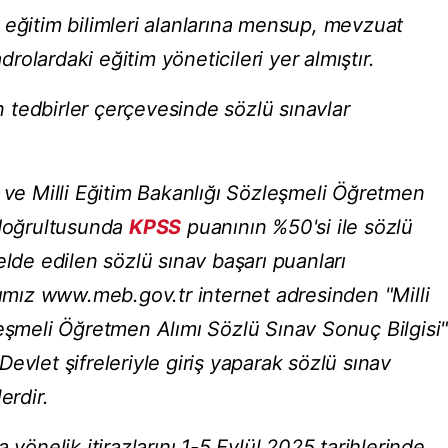
 eğitim bilimleri alanlarına mensup, mevzuat
olardaki eğitim yöneticileri yer almıştır.
tedbirler çerçevesinde sözlü sınavlar
ı ve Milli Eğitim Bakanlığı Sözleşmeli Öğretmen
 doğrultusunda
KPSS
puanının %50'si ile sözlü
elde edilen sözlü sınav başarı puanları
ğımız www.meb.gov.tr internet adresinden "Milli
leşmeli Öğretmen Alımı Sözlü Sınav Sonuç Bilgisi
evlet şifreleriyle giriş yaparak sözlü sınav
erdir.
 yönelik itirazlarını 1-5 Eylül 2025 tarihlerinde