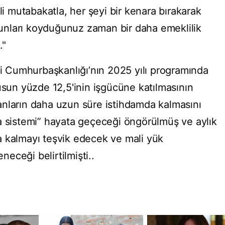
li mutabakatla, her şeyi bir kenara bırakarak
nları koyduğunuz zaman bir daha emeklilik
."
fi Cumhurbaşkanlığı’nın 2025 yılı programında
usun yüzde 12,5'inin işgücüne katılmasının
anların daha uzun süre istihdamda kalmasını
a sistemi” hayata geçeceği öngörülmüş ve aylık
a kalmayı teşvik edecek ve mali yük
eceği belirtilmişti..