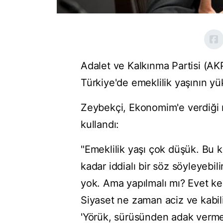
Adalet ve Kalkınma Partisi (AK
Türkiye'de emeklilik yaşının yü
Zeybekçi, Ekonomim'e verdiği rö
kullandı:
"Emeklilik yaşı çok düşük. Bu 
kadar iddialı bir söz söyleyebili
yok. Ama yapılmalı mı? Evet ke
Siyaset ne zaman aciz ve kabili
'Yörük, sürüsünden adak verme