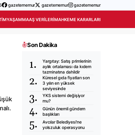
5
gazetememur
gazetememur
gazetememur
TIM
YAŞAM
MAAŞ VERILERI
MAHKEME KARARLARI
Son Dakika
Yargıtay: Satış primlerinin
aylık ortalaması da kıdem
tazminatına dahildir
Küresel gıda fiyatları son
3 yılın en yüksek
seviyesinde
YKS sistemi değişiyor
düşük
mu?
malı.
Günün önemli gündem
başlıkları
Avcılar Belediyesi'ne
yolszuluk operasyonu