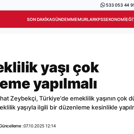
533 053 44 9
SON DAKIKA
GÜNDEM
MEMURLAR
KPSS
EKONOMI
EĞI
lilik yaşı çok
eme yapılmalı
hat Zeybekçi, Türkiye'de emeklilik yaşının çok 
lik yaşıyla ilgili bir düzenleme kesinlikle yapıl
Güncelleme :
07.10.2025 12:14