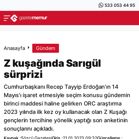
533 053 44 95
Anasayfa
Gündem
Z kuşağında Sarıgül
sürprizi
Cumhurbaşkanı Recep Tayyip Erdoğan'ın 14
Mayıs'ı işaret etmesiyle seçim konusu gündemin
birinci maddesi haline gelirken ORC araştırma
2023 yılında ilk kez oy kullanacak olan Z Kuşağı
gençlerin tercihine yönelik yaptığı son anketinin
sonuçlarını açıkladı.
Kaynak :
Sözcü Gazetesi
Giriş :
21.01.2023 09:32
Güncelleme :