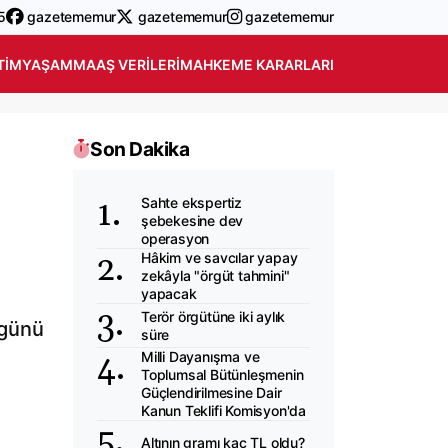
5
gazetememur
gazetememur
gazetememur
TIM
YAŞAM
MAAŞ VERILERI
MAHKEME KARARLARI
Son Dakika
Sahte ekspertiz
şebekesine dev
operasyon
Hâkim ve savcılar yapay
zekâyla "örgüt tahmini"
yapacak
Terör örgütüne iki aylık
 günü
süre
Milli Dayanışma ve
Toplumsal Bütünleşmenin
Güçlendirilmesine Dair
Kanun Teklifi Komisyon'da
Altının gramı kaç TL oldu?