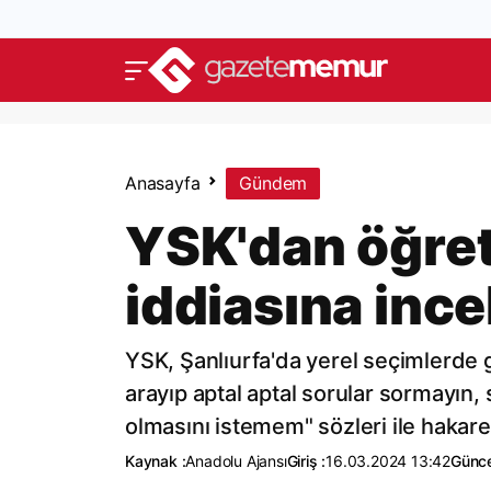
Anasayfa
Gündem
YSK'dan öğre
iddiasına inc
YSK, Şanlıurfa'da yerel seçimlerde 
arayıp aptal aptal sorular sormayın,
olmasını istemem" sözleri ile hakaret 
Kaynak :
Anadolu Ajansı
Giriş :
16.03.2024 13:42
Günce