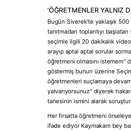
'ÖĞRETMENLER YALNIZ D
Bugün Siverek'te yaklaşık 500 
tanıtmadan toplantıyı başlatan
seçimle ilgili 20 dakikalık vid
arayıp aptal aptal sorular sorm
öğretmeni olmasını istemem" d
göstermiş bunun üzerine Seçim
öğretmenleri suçlamaya devam e
yalvarıyorsunuz" diyerek haka
tanesinin ismini alarak soruştu
Her fırsatta öğretmeni örseleye
ifade ediyor Kaymakam bey başt