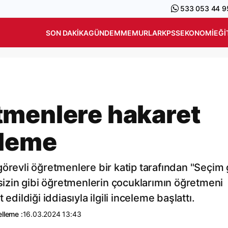
533 053 44 9
SON DAKIKA
GÜNDEM
MEMURLAR
KPSS
EKONOMI
EĞI
tmenlere hakaret
eleme
görevli öğretmenlere bir katip tarafından "Seçim
 sizin gibi öğretmenlerin çocuklarımın öğretmeni
edildiği iddiasıyla ilgili inceleme başlattı.
lleme :
16.03.2024 13:43