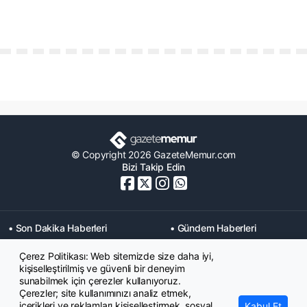
© Copyright 2026 GazeteMemur.com
Bizi Takip Edin
• Son Dakika Haberleri
• Gündem Haberleri
• Memurlar Haberleri
• KPSS Haberleri
Çerez Politikası: Web sitemizde size daha iyi,
• Ekonomi Haberleri
• Eğitim Haberleri
kişiselleştirilmiş ve güvenli bir deneyim
• Yaşam Haberleri
• Maaş Verileri Haberleri
sunabilmek için çerezler kullanıyoruz.
• Mahkeme Kararları
Çerezler; site kullanımınızı analiz etmek,
Haberleri
içerikleri ve reklamları kişiselleştirmek, sosyal
Kabul Et