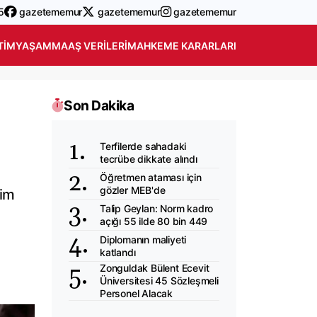
5
gazetememur
gazetememur
gazetememur
TIM
YAŞAM
MAAŞ VERILERI
MAHKEME KARARLARI
Son Dakika
Terfilerde sahadaki
tecrübe dikkate alındı
Öğretmen ataması için
gözler MEB'de
çim
Talip Geylan: Norm kadro
açığı 55 ilde 80 bin 449
Diplomanın maliyeti
katlandı
Zonguldak Bülent Ecevit
Üniversitesi 45 Sözleşmeli
Personel Alacak