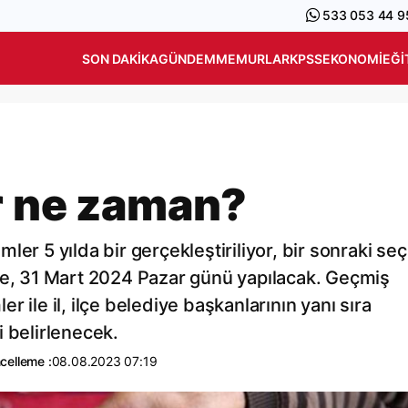
533 053 44 9
SON DAKIKA
GÜNDEM
MEMURLAR
KPSS
EKONOMI
EĞI
r ne zaman?
er 5 yılda bir gerçekleştiriliyor, bir sonraki se
de, 31 Mart 2024 Pazar günü yapılacak. Geçmiş
 ile il, ilçe belediye başkanlarının yanı sıra
i belirlenecek.
celleme :
08.08.2023 07:19