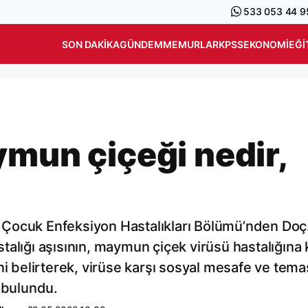
533 053 44 9
SON DAKIKA
GÜNDEM
MEMURLAR
KPSS
EKONOMI
EĞI
ymun çiçeği nedir,
Çocuk Enfeksiyon Hastalıkları Bölümü’nden Doç.
alığı aşısının, maymun çiçek virüsü hastalığına 
ni belirterek, virüse karşı sosyal mesafe ve tem
a bulundu.