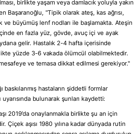
ılması, birlikte yaşam veya damlacık yoluyla yakın
en Başaranoğlu, "Tipik olarak ateş, kas ağrısı,
zlik ve büyümüş lenf nodları ile başlamakta. Ateşin
çinde en fazla yüz, gövde, avuç içi ve ayak
ana gelir. Hastalık 2-4 hafta içerisinde
likte yüzde 3-6 vakada ölümcül olabilmektedir.
mesafeye ve temasa dikkat edilmesi gerekiyor."
ı baskılanmış hastaların şiddetli formlar
 uyarısında bulunarak şunları kaydetti:
şı 2019’da onaylanmakla birlikte şu an için
ir. Çiçek aşısı 1980 yılına kadar dünyada rutin