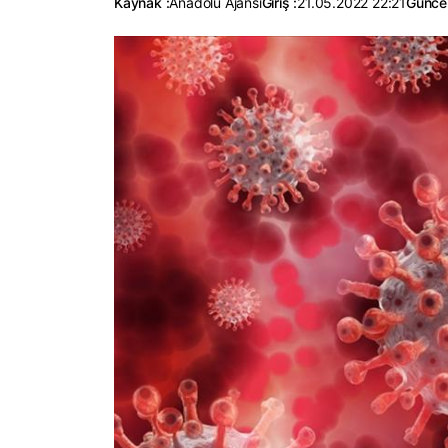
Kaynak :
Anadolu Ajansı
Giriş :
21.05.2022 22:21
Güncel