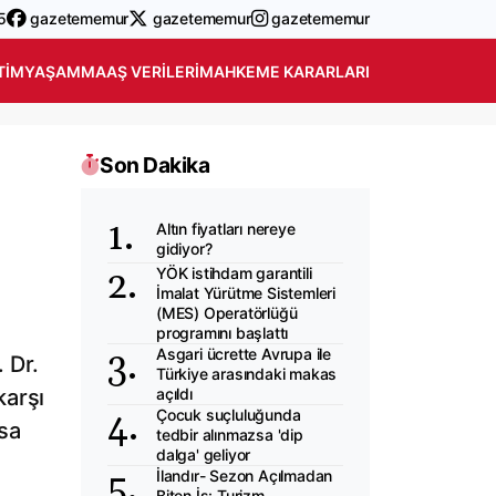
5
gazetememur
gazetememur
gazetememur
TIM
YAŞAM
MAAŞ VERILERI
MAHKEME KARARLARI
Son Dakika
Altın fiyatları nereye
gidiyor?
YÖK istihdam garantili
İmalat Yürütme Sistemleri
(MES) Operatörlüğü
programını başlattı
Asgari ücrette Avrupa ile
 Dr.
Türkiye arasındaki makas
karşı
açıldı
Çocuk suçluluğunda
asa
tedbir alınmazsa 'dip
dalga' geliyor
İlandır- Sezon Açılmadan
Biten İş: Turizm