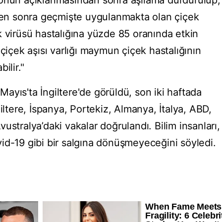
yonun açıklanmasından sonra aşılama durdurulup,
'den sonra geçmişte uygulanmakta olan çiçek
k virüsü hastalığına yüzde 85 oranında etkin
 çiçek aşısı varlığı maymun çiçek hastalığının
ilir."
 Mayıs'ta İngiltere'de görüldü, son iki haftada
iltere, İspanya, Portekiz, Almanya, İtalya, ABD,
ustralya’daki vakalar doğrulandı. Bilim insanları,
id-19 gibi bir salgına dönüşmeyeceğini söyledi.