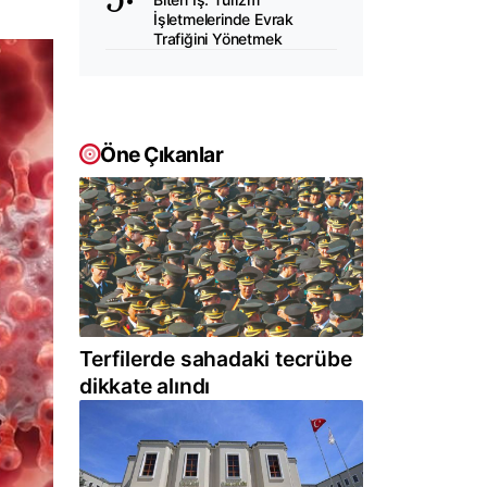
İşletmelerinde Evrak
Trafiğini Yönetmek
Öne Çıkanlar
Terfilerde sahadaki tecrübe
dikkate alındı