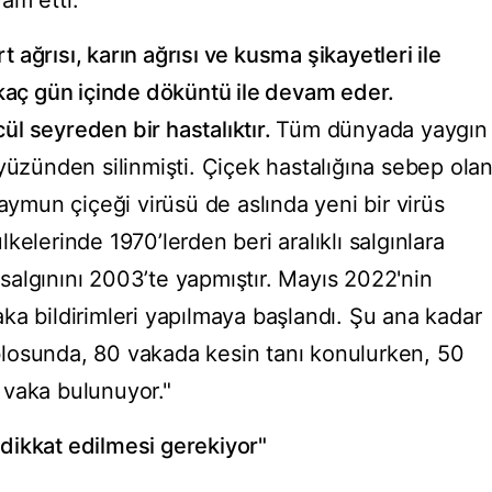
am etti:
rt ağrısı, karın ağrısı ve kusma şikayetleri ile
rkaç gün içinde döküntü ile devam eder.
l seyreden bir hastalıktır.
Tüm dünyada yaygın
yüzünden silinmişti. Çiçek hastalığına sebep ola
maymun çiçeği virüsü de aslında yeni bir virüs
 ülkelerinde 1970’lerden beri aralıklı salgınlara
k salgınını 2003’te yapmıştır. Mayıs 2022'nin
ka bildirimleri yapılmaya başlandı. Şu ana kadar
tablosunda, 80 vakada kesin tanı konulurken, 50
 vaka bulunuyor."
dikkat edilmesi gerekiyor"