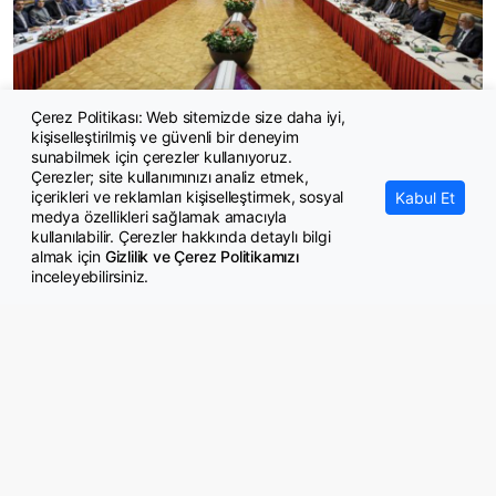
Çerez Politikası: Web sitemizde size daha iyi,
Feti Yıldız: Çerçeve yasa 430'un üzerinde bir kabulle
kişiselleştirilmiş ve güvenli bir deneyim
kanunlaşacak
sunabilmek için çerezler kullanıyoruz.
Çerezler; site kullanımınızı analiz etmek,
içerikleri ve reklamları kişiselleştirmek, sosyal
Kabul Et
medya özellikleri sağlamak amacıyla
kullanılabilir. Çerezler hakkında detaylı bilgi
almak için
Gizlilik ve Çerez Politikamızı
inceleyebilirsiniz.
© Copyright 2026 GazeteMemur.com