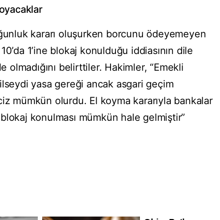
koyacaklar
çoğunluk kararı oluşurken borcunu ödeyemeyen
10’da 1’ine blokaj konulduğu iddiasının dile
le olmadığını belirttiler. Hakimler, “Emekli
ilseydi yasa gereği ancak asgari geçim
ciz mümkün olurdu. El koyma kararıyla bankalar
 blokaj konulması mümkün hale gelmiştir”