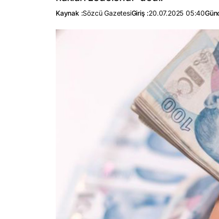
Kaynak :
Sözcü Gazetesi
Giriş :
20.07.2025 05:40
Günc