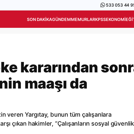
533 053 44 9
SON DAKIKA
GÜNDEM
MEMURLAR
KPSS
EKONOMI
EĞI
oke kararından son
nin maaşı da
zin veren Yargıtay, bunun tüm çalışanlara
rşı çıkan hakimler, “Çalışanların sosyal güvenlik