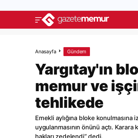
Anasayfa
Gündem
Yargıtay'ın bl
memur ve işçi
tehlikede
Emekli aylığına bloke konulmasına i
uygulanmasının önünü açtı. Karara ka
hakları zedelendi” dedi.