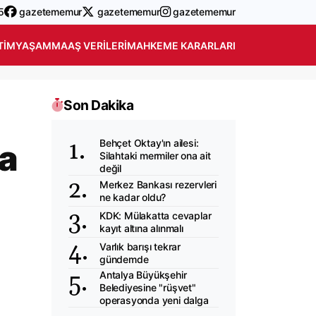
5
gazetememur
gazetememur
gazetememur
TIM
YAŞAM
MAAŞ VERILERI
MAHKEME KARARLARI
Son Dakika
Behçet Oktay'ın ailesi:
ra
Silahtaki mermiler ona ait
değil
Merkez Bankası rezervleri
ne kadar oldu?
KDK: Mülakatta cevaplar
kayıt altına alınmalı
Varlık barışı tekrar
gündemde
Antalya Büyükşehir
Belediyesine "rüşvet"
operasyonda yeni dalga