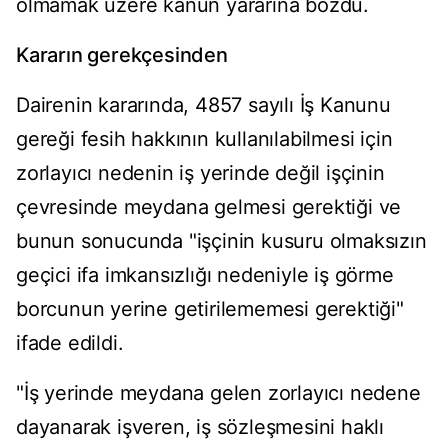
olmamak
üzere kanun yarar
ına bozdu.
Kararın gerek
çesinden
Dairenin karar
ında, 4857 sayılı İş Kanunu
gereği fesih hakkının kullanılabilmesi i
çin
zorlay
ıcı nedenin iş yerinde değil iş
çinin
çevresinde meydana gelmesi gerekti
ği ve
bunun sonucunda "iş
çinin kusuru olmaks
ızın
ge
çici ifa imkans
ızlığı nedeniyle iş g
örme
borcunun yerine getirilememesi gerekti
ği"
ifade edildi.
"İş yerinde meydana gelen zorlayıcı nedene
dayanarak işveren, iş s
özle
şmesini haklı