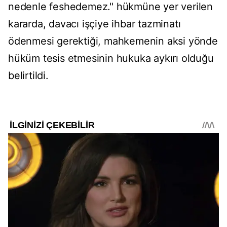
nedenle feshedemez." h
ükmüne yer verilen
kararda, davac
ı iş
çiye ihbar tazminat
ı
ödenmesi gerekti
ği, mahkemenin aksi y
önde
hüküm tesis etmesinin hukuka ayk
ırı olduğu
belirtildi.