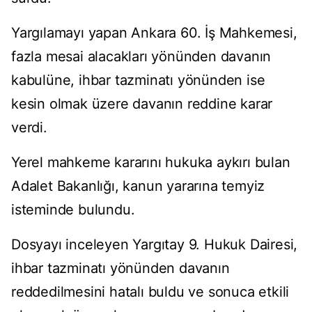
Yarg
ılamayı yapan Ankara 60. İş Mahkemesi,
fazla mesai alacakları y
önünden davan
ın
kabul
üne, ihbar tazminat
ı y
önünden ise
kesin olmak üzere davan
ın reddine karar
verdi.
Yerel mahkeme kararını hukuka aykırı bulan
Adalet Bakanlığı, kanun yararına temyiz
isteminde bulundu.
Dosyayı inceleyen Yargıtay 9. Hukuk Dairesi,
ihbar tazminatı y
önünden davan
ın
reddedilmesini hatalı buldu ve sonuca etkili