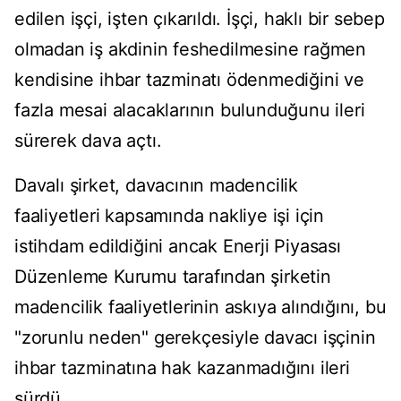
edilen i
ş
çi, i
şten
ç
ıkarıldı. İş
çi, hakl
ı bir sebep
olmadan iş akdinin feshedilmesine rağmen
kendisine ihbar tazminatı
ödenmedi
ğini ve
fazla mesai alacaklarının bulunduğunu ileri
s
ürerek dava açt
ı.
Davalı şirket, davacının madencilik
faaliyetleri kapsamında nakliye işi i
çin
istihdam edildi
ğini ancak Enerji Piyasası
D
üzenleme Kurumu taraf
ından şirketin
madencilik faaliyetlerinin askıya alındığını, bu
"zorunlu neden" gerek
çesiyle davac
ı iş
çinin
ihbar tazminat
ına hak kazanmadığını ileri
s
ürdü.