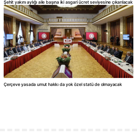
Şehit yakını aylığı aile başına iki asgari ücret seviyesine çıkarılacak
Çerçeve yasada umut hakkı da yok özel statü de olmayacak