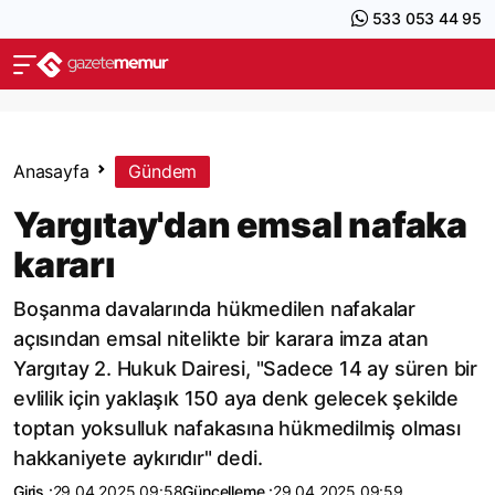
533 053 44 95
Anasayfa
Gündem
Yargıtay'dan emsal nafaka
kararı
Boşanma davalarında hükmedilen nafakalar
açısından emsal nitelikte bir karara imza atan
Yargıtay 2. Hukuk Dairesi, "Sadece 14 ay süren bir
evlilik için yaklaşık 150 aya denk gelecek şekilde
toptan yoksulluk nafakasına hükmedilmiş olması
hakkaniyete aykırıdır" dedi.
Giriş :
29.04.2025 09:58
Güncelleme :
29.04.2025 09:59