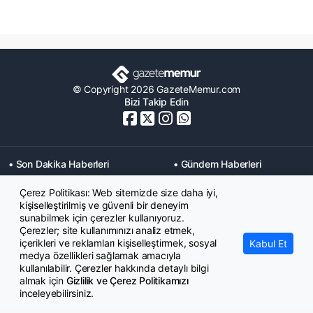
© Copyright 2026 GazeteMemur.com
Bizi Takip Edin
• Son Dakika Haberleri
• Gündem Haberleri
• Memurlar Haberleri
• KPSS Haberleri
Çerez Politikası: Web sitemizde size daha iyi,
• Ekonomi Haberleri
• Eğitim Haberleri
kişiselleştirilmiş ve güvenli bir deneyim
• Yaşam Haberleri
• Maaş Verileri Haberleri
sunabilmek için çerezler kullanıyoruz.
• Mahkeme Kararları
Çerezler; site kullanımınızı analiz etmek,
Haberleri
içerikleri ve reklamları kişiselleştirmek, sosyal
Kabul Et
medya özellikleri sağlamak amacıyla
kullanılabilir. Çerezler hakkında detaylı bilgi
almak için
Gizlilik ve Çerez Politikamızı
inceleyebilirsiniz.