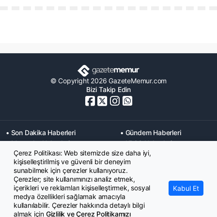
© Copyright 2026 GazeteMemur.com
Bizi Takip Edin
• Son Dakika Haberleri
• Gündem Haberleri
• Memurlar Haberleri
• KPSS Haberleri
Çerez Politikası: Web sitemizde size daha iyi,
• Ekonomi Haberleri
• Eğitim Haberleri
kişiselleştirilmiş ve güvenli bir deneyim
• Yaşam Haberleri
• Maaş Verileri Haberleri
sunabilmek için çerezler kullanıyoruz.
• Mahkeme Kararları
Çerezler; site kullanımınızı analiz etmek,
Haberleri
içerikleri ve reklamları kişiselleştirmek, sosyal
Kabul Et
medya özellikleri sağlamak amacıyla
kullanılabilir. Çerezler hakkında detaylı bilgi
almak için
Gizlilik ve Çerez Politikamızı