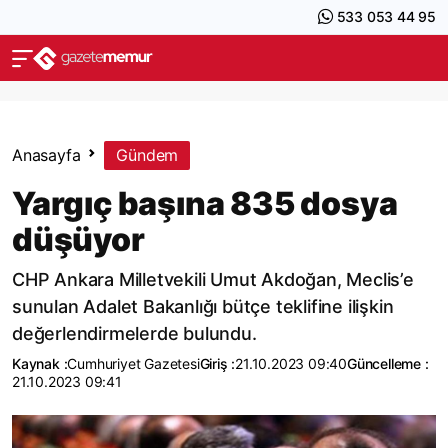
533 053 44 95
Anasayfa
Gündem
Yargıç başına 835 dosya
düşüyor
CHP Ankara Milletvekili Umut Akdoğan, Meclis’e
sunulan Adalet Bakanlığı bütçe teklifine ilişkin
değerlendirmelerde bulundu.
Kaynak :
Cumhuriyet Gazetesi
Giriş :
21.10.2023 09:40
Güncelleme :
21.10.2023 09:41