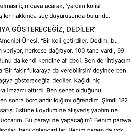
rulması için dava açarak, ‘yardım kolisi’
işiler hakkında suç duyurusunda bulundu.
ŞIYA GÖSTERECEĞİZ, DEDİLER’
Amoniel Üneşi, “Bir koli getirdiler. Dedim, bu
m veriyor, herkese dağıtıyor. 100 tane vardı, 99
Bunu da kendi kendine al’ dedi. Ben de ‘İhtiyacım
 ‘Bir fakir fukaraya da verebilirsin’ deyince ben
aşıya göstereceğiz’ dediler. Kağıdı hiç
a imzamı attırdı. Ben senet olduğunu
ten sonra borçlandırıldığımı öğrendim. Şimdi 182
la satışı üstüne koydum ne alışveriş yaptım ne
tüccarım. Bu parayı ne yapacağım? Benim paraya
ırdılar, beni dolandırdılar. Benim param da yok,