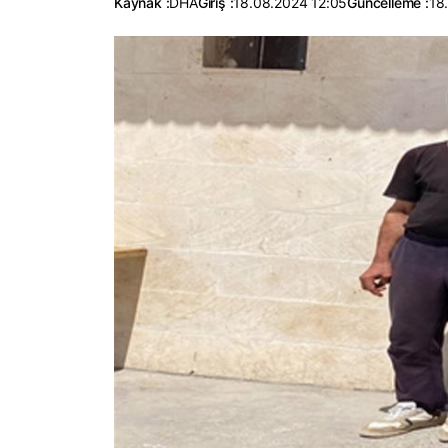
Kaynak :
DHA
Giriş :
18.08.2024 12:05
Güncelleme :
18