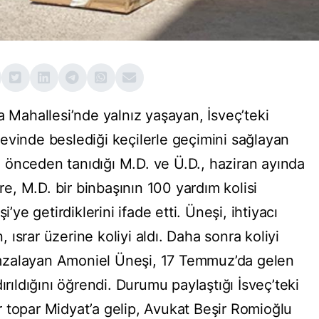
a Mahallesi’nde yalnız yaşayan, İsveç’teki
evinde beslediği keçilerle geçimini sağlayan
önceden tanıdığı M.D. ve Ü.D., haziran ayında
öre, M.D. bir binbaşının 100 yardım kolisi
i’ye getirdiklerini ifade etti. Üneşi, ihtiyacı
ısrar üzerine koliyi aldı. Daha sonra koliyi
ı imzalayan Amoniel Üneşi, 17 Temmuz’da gelen
ırıldığını öğrendi. Durumu paylaştığı İsveç’teki
 topar Midyat’a gelip, Avukat Beşir Romioğlu