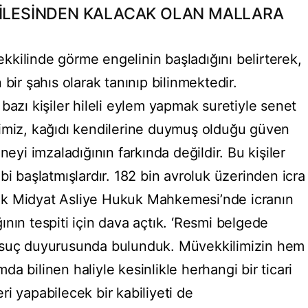
AİLESİNDEN KALACAK OLAN MALLARA
kilinde görme engelinin başladığını belirterek,
bir şahıs olarak tanınıp bilinmektedir.
bazı kişiler hileli eylem yapmak suretiyle senet
limiz, kağıdı kendilerine duymuş olduğu güven
neyi imzaladığının farkında değildir. Bu kişiler
bi başlatmışlardır. 182 bin avroluk üzerinden icra
larak Midyat Asliye Hukuk Mahkemesi’nde icranın
nın tespiti için dava açtık. ‘Resmi belgede
’tan suç duyurusunda bulunduk. Müvekkilimizin hem
a bilinen haliyle kesinlikle herhangi bir ticari
leri yapabilecek bir kabiliyeti de