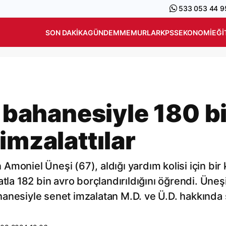
533 053 44 9
SON DAKIKA
GÜNDEM
MEMURLAR
KPSS
EKONOMI
EĞI
’ bahanesiyle 180 b
imzalattılar
moniel Üneşi (67), aldığı yardım kolisi için bir 
tla 182 bin avro borçlandırıldığını öğrendi. Üneşi
 bahanesiyle senet imzalatan M.D. ve Ü.D. hakkında