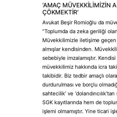
‘AMAÇ MÜVEKKİLİMİZİN 
ÇÖKMEKTİR’
Avukat Beşir Romioğlu da müvek
“Toplumda da zeka geriliği olan 
Müvekkilimizle iletişime geçen 
almışlar kendisinden. Müvekki
sebebiyle imzalamıştır. Kendisi 
müvekkilimiz hakkında icra taki
takibidir. Biz tedbir amaçlı o
durdurulması ve borçlu olmadığı
sahtecilik’ ve ‘dolandırıcılık
SGK kayıtlarında hem de toplumd
işlemi olmamıştır. Yine ticari iş