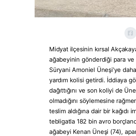
Midyat ilçesinin kırsal Akçakay
ağabeyinin gönderdiği para ve 
Süryani Amoniel Üneşi’ye daha 
yardım kolisi getirdi. İddiaya g
dağıttığını ve son koliyi de Üneş
olmadığını söylemesine rağmen, 
teslim aldığına dair bir kağıd
tebligatla 182 bin avro borçland
ağabeyi Kenan Üneşi (74), apar