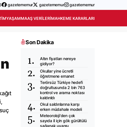
5
gazetememur
gazetememur
gazetememur
TIM
YAŞAM
MAAŞ VERILERI
MAHKEME KARARLARI
Son Dakika
in
Altın fiyatları nereye
gidiyor?
Okullar yine ücretli
öğretmene emanet
Terörsüz Türkiye hedefi
doğrultusunda 2 bin 763
kağıt
kontrol ve arama noktası
kaldırıldı
,
Okul saldırılarına karşı
erken müdahale modeli
 suç
Meteoroloji'den çok
sayıda il için gök gürültülü
sağanak uyarısı