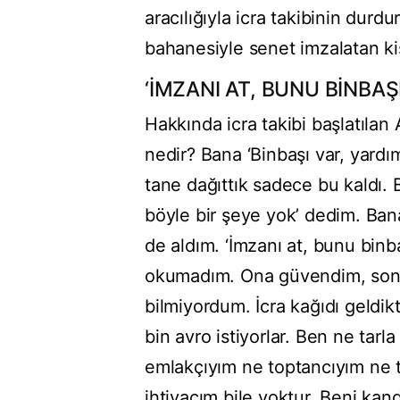
aracılığıyla icra takibinin durdu
bahanesiyle senet imzalatan k
‘İMZANI AT, BUNU BİNBA
Hakkında icra takibi başlatılan 
nedir? Bana ‘Binbaşı var, yardı
tane dağıttık sadece bu kaldı. 
böyle bir şeye yok’ dedim. Bana
de aldım. ‘İmzanı at, bunu binb
okumadım. Ona güvendim, sonr
bilmiyordum. İcra kağıdı geldik
bin avro istiyorlar. Ben ne tar
emlakçıyım ne toptancıyım ne 
ihtiyacım bile yoktur. Beni kand