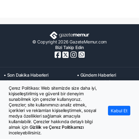
© Copyright 2026 GazeteMemur.com
Bizi Takip Edin
• Son Dakika Haberleri
• Gündem Haberleri
• Memurlar Haberleri
• KPSS Haberleri
Çerez Politikası: Web sitemizde size daha iyi,
• Ekonomi Haberleri
• Eğitim Haberleri
kişiselleştirilmiş ve güvenli bir deneyim
• Yaşam Haberleri
• Maaş Verileri Haberleri
sunabilmek için çerezler kullanıyoruz.
• Mahkeme Kararları
Çerezler; site kullanımınızı analiz etmek,
Haberleri
içerikleri ve reklamları kişiselleştirmek, sosyal
Kabul Et
medya özellikleri sağlamak amacıyla
kullanılabilir. Çerezler hakkında detaylı bilgi
almak için
Gizlilik ve Çerez Politikamızı
inceleyebilirsiniz.