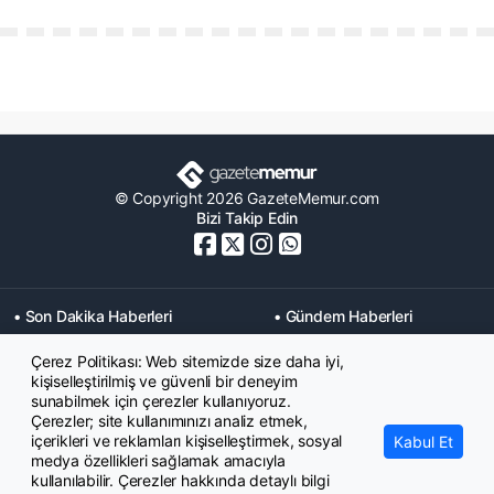
© Copyright 2026 GazeteMemur.com
Bizi Takip Edin
• Son Dakika Haberleri
• Gündem Haberleri
• Memurlar Haberleri
• KPSS Haberleri
Çerez Politikası: Web sitemizde size daha iyi,
• Ekonomi Haberleri
• Eğitim Haberleri
kişiselleştirilmiş ve güvenli bir deneyim
• Yaşam Haberleri
• Maaş Verileri Haberleri
sunabilmek için çerezler kullanıyoruz.
• Mahkeme Kararları
Çerezler; site kullanımınızı analiz etmek,
Haberleri
içerikleri ve reklamları kişiselleştirmek, sosyal
Kabul Et
medya özellikleri sağlamak amacıyla
kullanılabilir. Çerezler hakkında detaylı bilgi