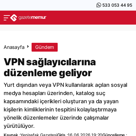
533 053 44 95
Anasayfa
Gündem
VPN sağlayıcılarına
düzenleme geliyor
Yurt dışından veya VPN kullanılarak açılan sosyal
medya hesapları üzerinden, katalog suç
kapsamındaki içerikleri oluşturan ya da yayan
kişilerin kimliklerinin tespitini kolaylaştırmaya
yönelik düzenlemeler üzerinde çalışmalar
yürütülüyor.
Kaynak :
Yenişafak Gazetesi
Giriş :
16.06.2026 19:20
Güncelleme :