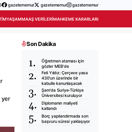
5
gazetememur
gazetememur
gazetememur
TIM
YAŞAM
MAAŞ VERILERI
MAHKEME KARARLARI
Son Dakika
Öğretmen ataması için
gözler MEB'de
Feti Yıldız: Çerçeve yasa
430'un üzerinde bir
r
kabulle kanunlaşacak
Şam'da Suriye-Türkiye
Üniversitesi kuruluyor
 yer
Diplomanın maliyeti
katlandı
Borç yapılandırmada son
başvuru süresi yaklaşıyor