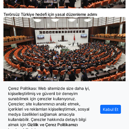
Terörsüz Türkiye hedefi için yasal düzenleme adımı
Çerez Politikası: Web sitemizde size daha iyi,
10 soruda Milli Dayanışma ve Toplumsal Bütünleşmenin
kişiselleştirilmiş ve güvenli bir deneyim
Güçlendirilmesine Dair Kanun Teklifi
sunabilmek için çerezler kullanıyoruz.
Çerezler; site kullanımınızı analiz etmek,
içerikleri ve reklamları kişiselleştirmek, sosyal
Kabul Et
medya özellikleri sağlamak amacıyla
kullanılabilir. Çerezler hakkında detaylı bilgi
almak için
Gizlilik ve Çerez Politikamızı