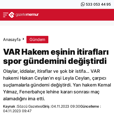
533 053 44 95
Anasayfa
Gündem
VAR Hakem eşinin itirafları
spor gündemini değiştirdi
Olaylar, iddialar, itiraflar ve şok bir istifa... VAR
hakemi Hakan Ceylan’ın eşi Leyla Ceylan, çarpıcı
suçlamalarla gündemi değiştirdi. Yan hakem Kemal
Yılmaz, Fenerbahçe lehine kararı sonrası maç
alamadığını ima etti.
Kaynak :
Sözcü Gazetesi
Giriş :
04.11.2023 09:30
Güncelleme :
04.11.2023 09:47