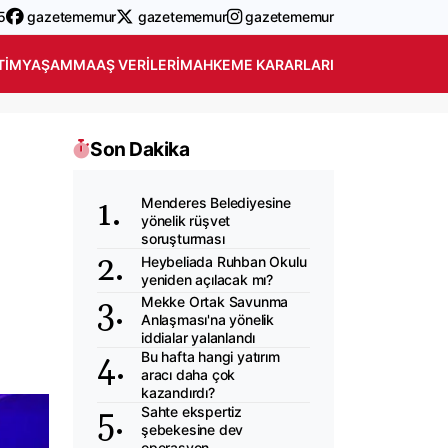
5
gazetememur
gazetememur
gazetememur
TIM
YAŞAM
MAAŞ VERILERI
MAHKEME KARARLARI
Son Dakika
Menderes Belediyesine
yönelik rüşvet
soruşturması
Heybeliada Ruhban Okulu
yeniden açılacak mı?
Mekke Ortak Savunma
Anlaşması'na yönelik
iddialar yalanlandı
Bu hafta hangi yatırım
aracı daha çok
kazandırdı?
Sahte ekspertiz
şebekesine dev
operasyon