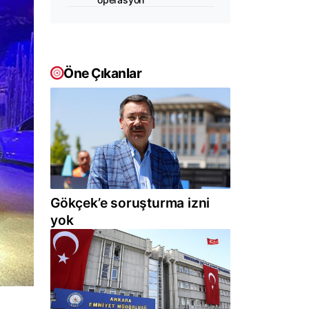
Öne Çıkanlar
Gökçek’e soruşturma izni
yok