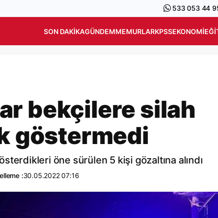
533 053 44 9
SON DAKIKA
GÜNDEM
MEMURLAR
KPSS
EKONOMI
EĞI
r bekçilere silah
ik göstermedi
terdikleri öne sürülen 5 kişi gözaltına alındı
elleme :
30.05.2022 07:16