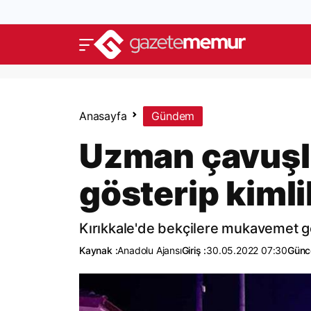
Anasayfa
Gündem
Uzman çavuşla
gösterip kiml
Kırıkkale'de bekçilere mukavemet gös
Kaynak :
Anadolu Ajansı
Giriş :
30.05.2022 07:30
Günc