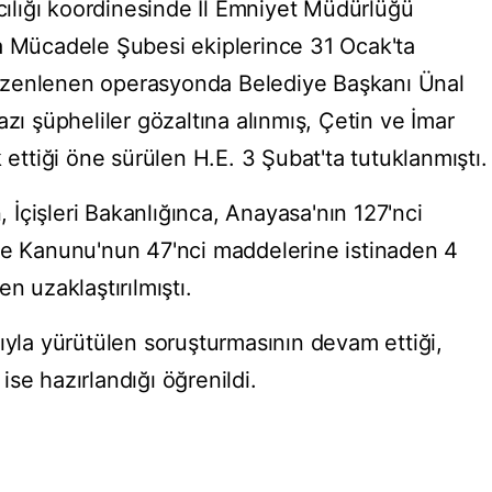
lığı koordinesinde İl Emniyet Müdürlüğü
a Mücadele Şubesi ekiplerince 31 Ocak'ta
üzenlenen operasyonda Belediye Başkanı Ünal
azı şüpheliler gözaltına alınmış, Çetin ve İmar
 ettiği öne sürülen H.E. 3 Şubat'ta tutuklanmıştı.
n, İçişleri Bakanlığınca, Anayasa'nın 127'nci
ye Kanunu'nun 47'nci maddelerine istinaden 4
n uzaklaştırılmıştı.
ıyla yürütülen soruşturmasının devam ettiği,
se hazırlandığı öğrenildi.