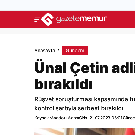
Anasayfa
Gündem
Ünal Çetin adl
bırakıldı
Rüşvet soruşturması kapsamında tu
kontrol şartıyla serbest bırakıldı.
Kaynak :
Anadolu Ajansı
Giriş :
21.07.2023 06:01
Güncel