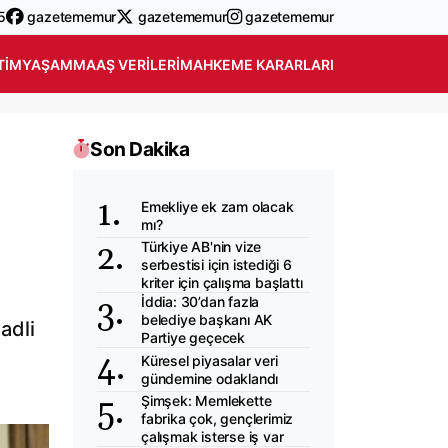
5
gazetememur
gazetememur
gazetememur
TIM
YAŞAM
MAAŞ VERILERI
MAHKEME KARARLARI
Son Dakika
Emekliye ek zam olacak
mı?
Türkiye AB'nin vize
serbestisi için istediği 6
kriter için çalışma başlattı
İddia: 30’dan fazla
belediye başkanı AK
adli
Partiye geçecek
Küresel piyasalar veri
gündemine odaklandı
Şimşek: Memlekette
fabrika çok, gençlerimiz
çalışmak isterse iş var