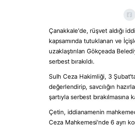
Çanakkale'de, rüşvet aldığı id
kapsamında tutuklanan ve İçişl
uzaklaştırılan Gökçeada Belediy
serbest bırakıldı.
Sulh Ceza Hakimliği, 3 Şubat'ta
değerlendirip, savcılığın hazır
şartıyla serbest bırakılmasına k
Çetin, iddianamenin mahkemece
Ceza Mahkemesi'nde 6 ayrı kon