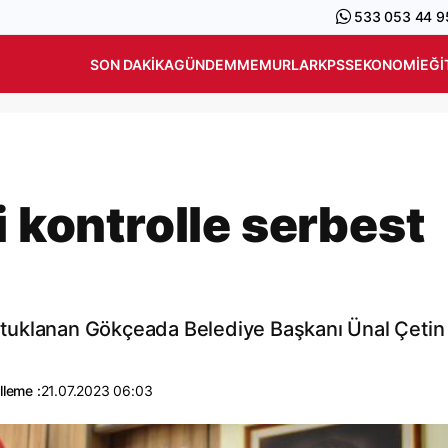
533 053 44 9
SON DAKIKA
GÜNDEM
MEMURLAR
KPSS
EKONOMI
EĞI
i kontrolle serbest
tuklanan Gökçeada Belediye Başkanı Ünal Çetin 
leme :
21.07.2023 06:03