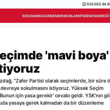
533 053 44 9
SON DAKIKA
GÜNDEM
MEMURLAR
KPSS
EKONOMI
EĞI
eçimde 'mavi boya'
tiyoruz
dağ, "Zafer Partisi olarak seçimlerde, bir süre 
n devreye sokulmasını istiyoruz. Yüksek Seçim
'Bunun için yasa gerekir' cevabı geldi. YSK'nın gö
nuda yasaya gerek kalmadan da bir düzenleme