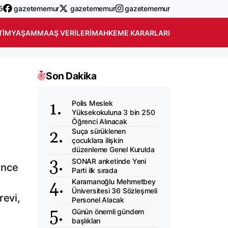
5
gazetememur
gazetememur
gazetememur
TIM
YAŞAM
MAAŞ VERILERI
MAHKEME KARARLARI
Son Dakika
Polis Meslek
Yüksekokuluna 3 bin 250
Öğrenci Alınacak
Suça sürüklenen
çocuklara ilişkin
düzenleme Genel Kurulda
SONAR anketinde Yeni
önce
Parti ilk sırada
Karamanoğlu Mehmetbey
Üniversitesi 36 Sözleşmeli
revi,
Personel Alacak
Günün önemli gündem
başlıkları