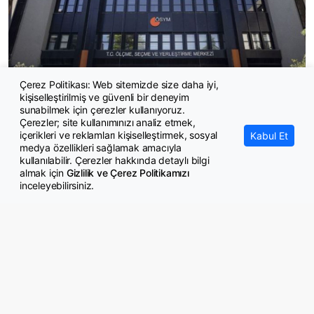
Çerez Politikası: Web sitemizde size daha iyi,
kişiselleştirilmiş ve güvenli bir deneyim
ÖSYM'den kalp masajıyla hayat kurtaran gözetmene ceza
sunabilmek için çerezler kullanıyoruz.
Çerezler; site kullanımınızı analiz etmek,
içerikleri ve reklamları kişiselleştirmek, sosyal
Kabul Et
medya özellikleri sağlamak amacıyla
kullanılabilir. Çerezler hakkında detaylı bilgi
almak için
Gizlilik ve Çerez Politikamızı
inceleyebilirsiniz.