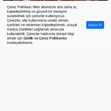
Çerez Politikası: Web sitemizde size daha iyi,
kişiselleştirilmiş ve güvenli bir deneyim
Şehit yakını ve gazilere 52 bin 608 istihdam
sunabilmek için çerezler kullanıyoruz.
Çerezler; site kullanımınızı analiz etmek,
içerikleri ve reklamları kişiselleştirmek, sosyal
Kabul Et
medya özellikleri sağlamak amacıyla
kullanılabilir. Çerezler hakkında detaylı bilgi
almak için
Gizlilik ve Çerez Politikamızı
inceleyebilirsiniz.
© Copyright 2026 GazeteMemur.com
Bizi Takip Edin