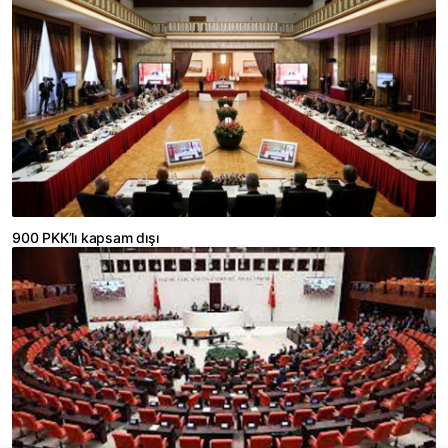
900 PKK’lı kapsam dışı