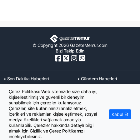
© Copyright 2026 GazeteMemur.com
Bizi Takip Edin
• Son Dakika Haberleri
• Gündem Haberleri
• Memurlar Haberleri
• KPSS Haberleri
Çerez Politikası: Web sitemizde size daha iyi,
• Ekonomi Haberleri
• Eğitim Haberleri
kişiselleştirilmiş ve güvenli bir deneyim
• Yaşam Haberleri
• Maaş Verileri Haberleri
sunabilmek için çerezler kullanıyoruz.
• Mahkeme Kararları
Çerezler; site kullanımınızı analiz etmek,
Haberleri
içerikleri ve reklamları kişiselleştirmek, sosyal
Kabul Et
medya özellikleri sağlamak amacıyla
kullanılabilir. Çerezler hakkında detaylı bilgi
almak için
Gizlilik ve Çerez Politikamızı
inceleyebilirsiniz.