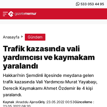
533 053 44 95
Anasayfa
Gündem
Trafik kazasında vali
yardımcısı ve kaymakam
yaralandı
Hakkari'nin Şemdinli ilçesinde meydana gelen
trafik kazasında Vali Yardımcısı Murat Yayabaşı,
Derecik Kaymakamı Ahmet Özdemir ile 4 kişi
yaralandı.
Kaynak :
Anadolu Ajansı
Giriş :
23.05.2022 00:53
Güncelleme :
23.05.2022 08:20