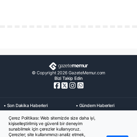
© Copyright 2026 GazeteMemur.com
Bizi Takip Edin
• Son Dakika Haberleri
• Gündem Haberleri
• Memurlar Haberleri
• KPSS Haberleri
Çerez Politikası: Web sitemizde size daha iyi,
• Ekonomi Haberleri
• Eğitim Haberleri
kişiselleştirilmiş ve güvenli bir deneyim
• Yaşam Haberleri
• Maaş Verileri Haberleri
sunabilmek için çerezler kullanıyoruz.
• Mahkeme Kararları
Çerezler; site kullanımınızı analiz etmek,