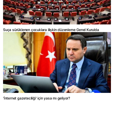
Suça sürüklenen çocuklara ilişkin düzenleme Genel Kurulda
'İnternet gazeteciliği' için yasa mı geliyor?