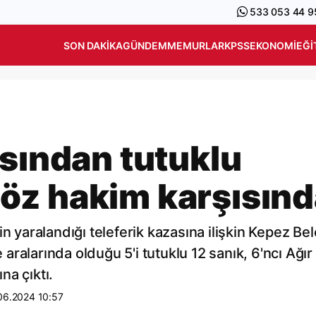
533 053 44 9
SON DAKIKA
GÜNDEM
MEMURLAR
KPSS
EKONOMI
EĞI
asından tutuklu
öz hakim karşısınd
in yaralandığı teleferik kazasına ilişkin Kepez Be
ralarında olduğu 5'i tutuklu 12 sanık, 6'ncı Ağı
na çıktı.
06.2024 10:57