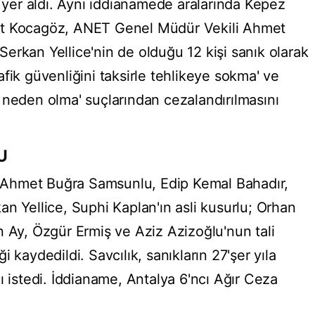
a yer aldı. Aynı iddianamede aralarında Kepez
ut Kocagöz, ANET Genel Müdür Vekili Ahmet
erkan Yellice'nin de olduğu 12 kişi sanık olarak
trafik güvenliğini taksirle tehlikeye sokma' ve
 neden olma' suçlarından cezalandırılmasını
U
Ahmet Buğra Samsunlu, Edip Kemal Bahadır,
n Yellice, Suphi Kaplan'ın asli kusurlu; Orhan
n Ay, Özgür Ermiş ve Aziz Azizoğlu'nun tali
 kaydedildi. Savcılık, sanıkların 27'şer yıla
ı istedi. İddianame, Antalya 6'ncı Ağır Ceza