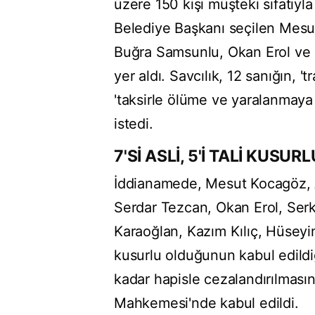
üzere 150 kişi müşteki sıfatıyl
Belediye Başkanı seçilen Mes
Buğra Samsunlu, Okan Erol ve S
yer aldı. Savcılık, 12 sanığın, '
'taksirle ölüme ve yaralanmaya
istedi.
7'Sİ ASLİ, 5'İ TALİ KUSURL
İddianamede, Mesut Kocagöz, 
Serdar Tezcan, Okan Erol, Serka
Karaoğlan, Kazım Kılıç, Hüseyi
kusurlu olduğunun kabul edildiği
kadar hapisle cezalandırılmasın
Mahkemesi'nde kabul edildi.