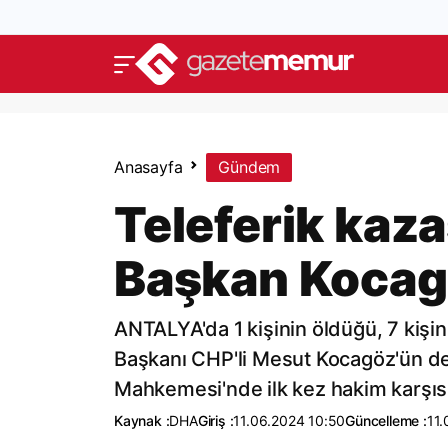
Anasayfa
Gündem
Teleferik kaz
Başkan Kocag
ANTALYA'da 1 kişinin öldüğü, 7 kişin
Başkanı CHP'li Mesut Kocagöz'ün de a
Mahkemesi'nde ilk kez hakim karşısı
Kaynak :
DHA
Giriş :
11.06.2024 10:50
Güncelleme :
11.