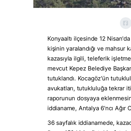
Konyaaltı ilçesinde 12 Nisan'da
kişinin yaralandığı ve mahsur ka
kazasıyla ilgili, teleferik işle
mevcut Kepez Belediye Başkanı
tutuklandı. Kocagöz'ün tutuklu
avukatları, tutukluluğa tekrar iti
raporunun dosyaya eklenmesinin
iddianame, Antalya 6'ncı Ağır
36 sayfalık iddianamede, kaz