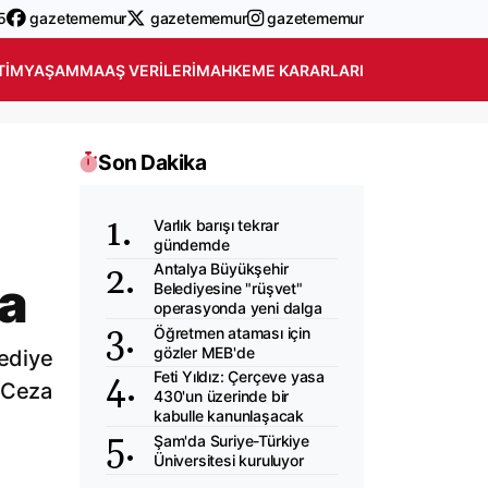
5
gazetememur
gazetememur
gazetememur
TIM
YAŞAM
MAAŞ VERILERI
MAHKEME KARARLARI
Son Dakika
Varlık barışı tekrar
gündemde
Antalya Büyükşehir
a
Belediyesine "rüşvet"
operasyonda yeni dalga
Öğretmen ataması için
gözler MEB'de
lediye
Feti Yıldız: Çerçeve yasa
r Ceza
430'un üzerinde bir
kabulle kanunlaşacak
Şam'da Suriye-Türkiye
Üniversitesi kuruluyor