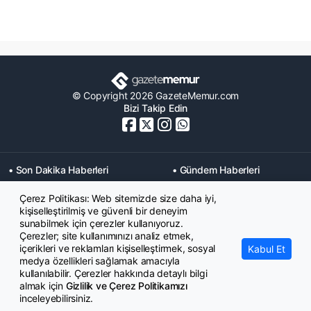
© Copyright 2026 GazeteMemur.com
Bizi Takip Edin
• Son Dakika Haberleri
• Gündem Haberleri
• Memurlar Haberleri
• KPSS Haberleri
Çerez Politikası: Web sitemizde size daha iyi,
• Ekonomi Haberleri
• Eğitim Haberleri
kişiselleştirilmiş ve güvenli bir deneyim
• Yaşam Haberleri
• Maaş Verileri Haberleri
sunabilmek için çerezler kullanıyoruz.
• Mahkeme Kararları
Çerezler; site kullanımınızı analiz etmek,
Haberleri
içerikleri ve reklamları kişiselleştirmek, sosyal
Kabul Et
medya özellikleri sağlamak amacıyla
kullanılabilir. Çerezler hakkında detaylı bilgi
almak için
Gizlilik ve Çerez Politikamızı
inceleyebilirsiniz.