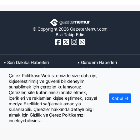
© Copyright 2026 GazeteMemur.com
Bizi Takip Edin
• Son Dakika Haberleri
• Gündem Haberleri
• Memurlar Haberleri
• KPSS Haberleri
Çerez Politikası: Web sitemizde size daha iyi,
• Ekonomi Haberleri
• Eğitim Haberleri
kişiselleştirilmiş ve güvenli bir deneyim
• Yaşam Haberleri
• Maaş Verileri Haberleri
sunabilmek için çerezler kullanıyoruz.
• Mahkeme Kararları
Çerezler; site kullanımınızı analiz etmek,
Haberleri
içerikleri ve reklamları kişiselleştirmek, sosyal
Kabul Et
medya özellikleri sağlamak amacıyla
kullanılabilir. Çerezler hakkında detaylı bilgi
almak için
Gizlilik ve Çerez Politikamızı
inceleyebilirsiniz.